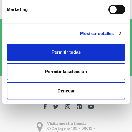
Escribe tu opinión
Marketing
Suscríbete al Newsletter y
¡entérate
Mostrar detalles
de las novedades!
Permitir todas
Quiero recibirlo
Permitir la selección
Denegar
Visita nuestra tienda
C/Cartagena 180 - 08013 -