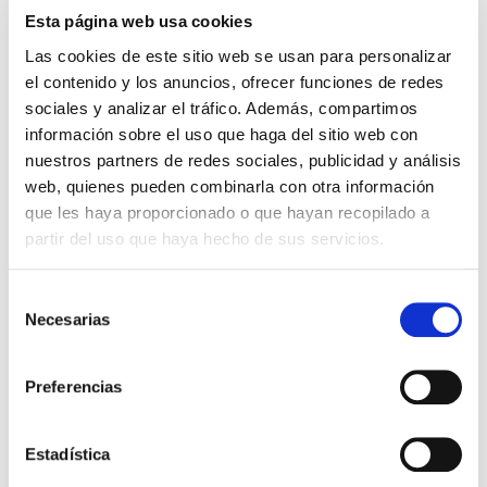
Esta página web usa cookies
El diario de Álex 3: ¡Álex,
Gente Común Perdidos y
cámara y acción!
Hallados
Las cookies de este sitio web se usan para personalizar
el contenido y los anuncios, ofrecer funciones de redes
Miguel Ángel Gómez & Pedro
Max Lucado
sociales y analizar el tráfico. Además, compartimos
Garrido
información sobre el uso que haga del sitio web con
16,00€
0,80€ (5%)
nuestros partners de redes sociales, publicidad y análisis
9,99€
0,50€ (5%)
15,20€
9,49€
web, quienes pueden combinarla con otra información
Stock:
-
que les haya proporcionado o que hayan recopilado a
Stock:
-
Comprar
partir del uso que haya hecho de sus servicios.
Comprar
Selección
Opiniones de clientes
Necesarias
de
consentimiento
Preferencias
0
Estadística
0 opiniones