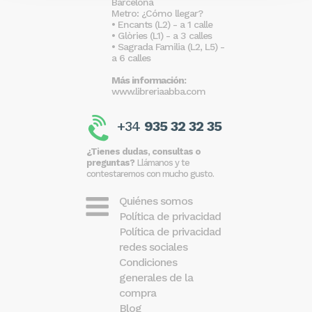
Barcelona
Metro: ¿Cómo llegar?
• Encants (L2) - a 1 calle
• Glòries (L1) - a 3 calles
• Sagrada Familia (L2, L5) -
a 6 calles
Más información:
www.libreriaabba.com
+34
935 32 32 35
¿Tienes dudas, consultas o
preguntas?
Llámanos y te
contestaremos con mucho gusto.
Quiénes somos
Política de privacidad
Política de privacidad
redes sociales
Condiciones
generales de la
compra
Blog