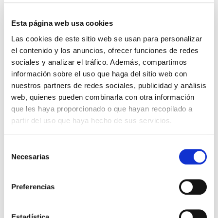
Esta página web usa cookies
Las cookies de este sitio web se usan para personalizar
El diario de Álex 3: ¡Álex,
Gente Común Perdidos y
el contenido y los anuncios, ofrecer funciones de redes
cámara y acción!
Hallados
sociales y analizar el tráfico. Además, compartimos
Miguel Ángel Gómez & Pedro
Max Lucado
información sobre el uso que haga del sitio web con
Garrido
nuestros partners de redes sociales, publicidad y análisis
16,00€
0,80€ (5%)
web, quienes pueden combinarla con otra información
9,99€
0,50€ (5%)
15,20€
que les haya proporcionado o que hayan recopilado a
9,49€
Stock:
-
partir del uso que haya hecho de sus servicios.
Stock:
-
Comprar
Comprar
Selección
Necesarias
de
Opiniones de clientes
consentimiento
Preferencias
0
Estadística