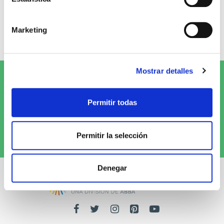
0 opiniones
Marketing
Escribe tu opinión
Mostrar detalles
Suscríbete al Newsletter y
¡entérate
de las novedades!
Permitir todas
Quiero recibirlo
Permitir la selección
Denegar