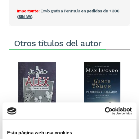
Importante:
Envío gratis a Península
en pedidos de + 30€
(SIN IVA)
.
Otros títulos del autor
El diario de Álex 3: ¡Álex,
Gente Común Perdidos y
cámara y acción!
Hallados
Esta página web usa cookies