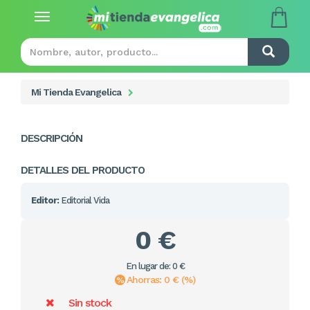
Toggle
navigation
Mi Tienda Evangelica
DESCRIPCIÓN
DETALLES DEL PRODUCTO
Editor:
Editorial Vida
0 €
En lugar de: 0 €
Ahorras: 0 € (%)
Sin stock