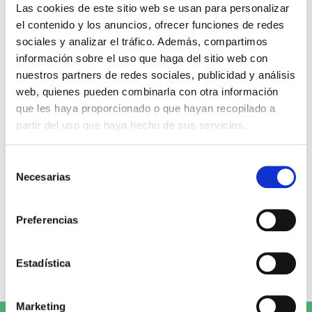
Miguel Ángel Gómez & Pedro
Max Lucado
Las cookies de este sitio web se usan para personalizar
Garrido
el contenido y los anuncios, ofrecer funciones de redes
16,00€
0,80€ (5%)
sociales y analizar el tráfico. Además, compartimos
9,99€
0,50€ (5%)
15,20€
información sobre el uso que haga del sitio web con
9,49€
Stock:
-
nuestros partners de redes sociales, publicidad y análisis
Stock:
-
Comprar
web, quienes pueden combinarla con otra información
Comprar
que les haya proporcionado o que hayan recopilado a
partir del uso que haya hecho de sus servicios.
Opiniones de clientes
Selección
Necesarias
de
0
consentimiento
Preferencias
0 opiniones
Estadística
Escribe tu opinión
Marketing