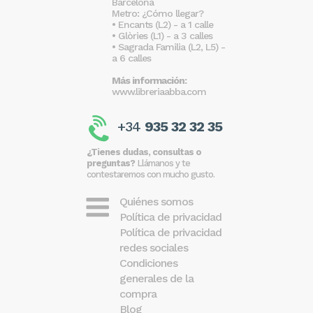
Barcelona
Metro: ¿Cómo llegar?
• Encants (L2) - a 1 calle
• Glòries (L1) - a 3 calles
• Sagrada Familia (L2, L5) -
a 6 calles
Más información:
www.libreriaabba.com
+34
935 32 32 35
¿Tienes dudas, consultas o
preguntas?
Llámanos y te
contestaremos con mucho gusto.
Quiénes somos
Política de privacidad
Política de privacidad
redes sociales
Condiciones
generales de la
compra
Blog