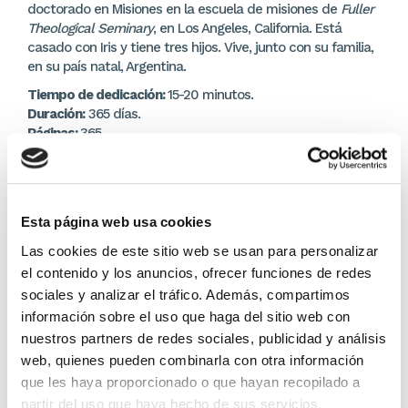
doctorado en Misiones en la escuela de misiones de
Fuller
Theological Seminary
, en Los Angeles, California. Está
casado con Iris y tiene tres hijos. Vive, junto con su familia,
en su país natal, Argentina.
Tiempo de dedicación:
15-20 minutos.
Duración:
365 días.
Páginas:
365.
DETALLES DEL PRODUCTO
Editor:
Tyndale
Esta página web usa cookies
Las cookies de este sitio web se usan para personalizar
15,20 €
el contenido y los anuncios, ofrecer funciones de redes
sociales y analizar el tráfico. Además, compartimos
En lugar de: 16,00 €
información sobre el uso que haga del sitio web con
Ahorras: 0,80 € (5%)
nuestros partners de redes sociales, publicidad y análisis
Sin stock
web, quienes pueden combinarla con otra información
que les haya proporcionado o que hayan recopilado a
Importante:
Envío gratis a Península
en pedidos de + 30€
partir del uso que haya hecho de sus servicios.