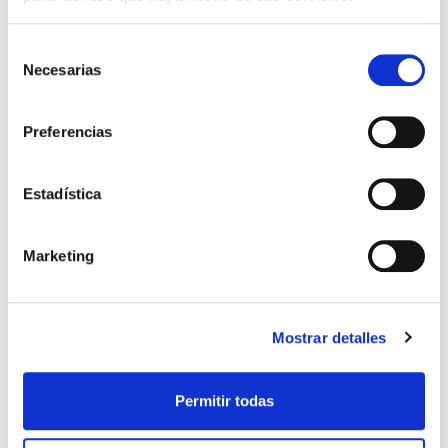
(SIN IVA)
.
Selección
Necesarias
de
Los que compraron este
consentimiento
producto, también
Preferencias
compraron
Estadística
Marketing
Mostrar detalles
Permitir todas
DE DIA EN DIA
TESOROS PARA NIÑOS TOMO
1