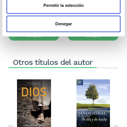
WILLIAM MACDONALD
CHILDRENS BIBLE HOUR
Permitir la selección
16,99€
0,85€ (5%)
14,99€
0,75€ (5%)
16,14€
14,24€
Denegar
Stock:
-
Stock:
-
Comprar
Comprar
Otros títulos del autor