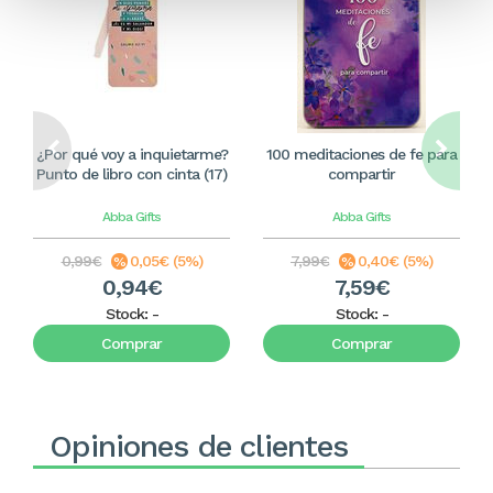
¿Por qué voy a inquietarme?
100 meditaciones de fe para
Punto de libro con cinta (17)
compartir
Abba Gifts
Abba Gifts
0,99€
0,05€ (5%)
7,99€
0,40€ (5%)
0,94€
7,59€
Stock:
-
Stock:
-
Comprar
Comprar
Opiniones de clientes