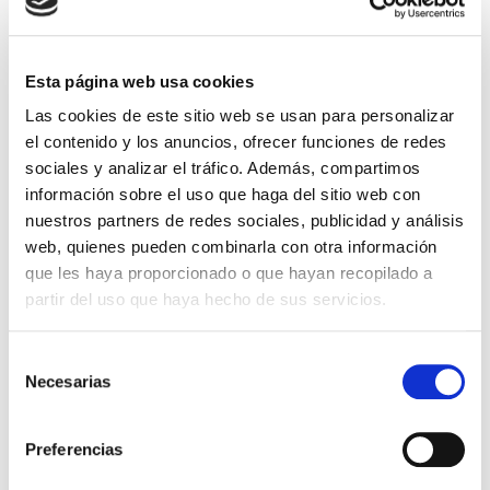
Cantidad
Comprar ahora
Esta página web usa cookies
Importante:
Envío gratis a Península
en pedidos de + 30€
Las cookies de este sitio web se usan para personalizar
(SIN IVA)
.
el contenido y los anuncios, ofrecer funciones de redes
sociales y analizar el tráfico. Además, compartimos
información sobre el uso que haga del sitio web con
Los que compraron este
nuestros partners de redes sociales, publicidad y análisis
producto, también
web, quienes pueden combinarla con otra información
compraron
que les haya proporcionado o que hayan recopilado a
partir del uso que haya hecho de sus servicios.
Selección
Necesarias
de
consentimiento
Preferencias