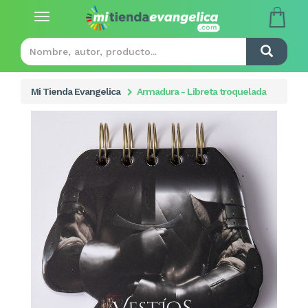
Toggle
navigation
Mi Tienda Evangelica
Armadura - Libreta troquelada