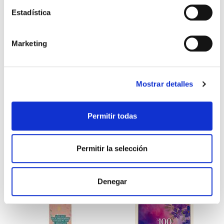
Estadística
¿Dónde sucedió? - Juego de
Armadura de Dios - Estuche
preguntas bíblicas
con notas adhesivas
Marketing
Luciano's Gifts
Abba Gifts
5,99€
0,30€ (5%)
5,99€
0,30€ (5%)
Mostrar detalles
5,69€
5,69€
Stock:
-
Stock:
-
Permitir todas
Comprar
Comprar
Permitir la selección
Otros títulos del autor
Denegar