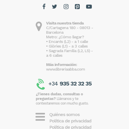
Visita nuestra tienda
C/Cartagena 180 - 08013 -
Barcelona
Metro: ¿Cómo llegar?
• Encants (L2) - a 1 calle
• Glòries (L1) - a 3 calles
• Sagrada Familia (L2, L5) -
a 6 calles
Más información:
www.libreriaabba.com
+34
935 32 32 35
¿Tienes dudas, consultas o
preguntas?
Llámanos y te
contestaremos con mucho gusto.
Quiénes somos
Política de privacidad
Política de privacidad