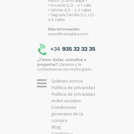
Metro: ¿Cómo llegar?
• Encants (L2) - a 1 calle
• Glòries (L1) - a 3 calles
• Sagrada Familia (L2, L5) -
a 6 calles
Más información:
www.libreriaabba.com
+34
935 32 32 35
¿Tienes dudas, consultas o
preguntas?
Llámanos y te
contestaremos con mucho gusto.
Quiénes somos
Política de privacidad
Política de privacidad
redes sociales
Condiciones
generales de la
compra
Blog
Cambios y