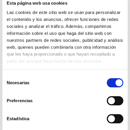
Esta página web usa cookies
Las cookies de este sitio web se usan para personalizar
Los que compraron este
el contenido y los anuncios, ofrecer funciones de redes
sociales y analizar el tráfico. Además, compartimos
producto, también
información sobre el uso que haga del sitio web con
compraron
nuestros partners de redes sociales, publicidad y análisis
web, quienes pueden combinarla con otra información
que les haya proporcionado o que hayan recopilado a
partir del uso que haya hecho de sus servicios.
Selección
Necesarias
de
consentimiento
Preferencias
Armadura - Libreta
El amor nunca deja de ser -
troquelada
Espejo de mano
Estadística
Abba Gifts
Abba Gifts