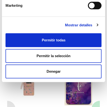
Marketing
2,99€
0,15€ (5%)
4,99€
0,25€ (5%)
2,84€
4,74€
Stock:
-
Stock:
-
Mostrar detalles
Comprar
Comprar
Permitir todas
Otros títulos del autor
Permitir la selección
Denegar