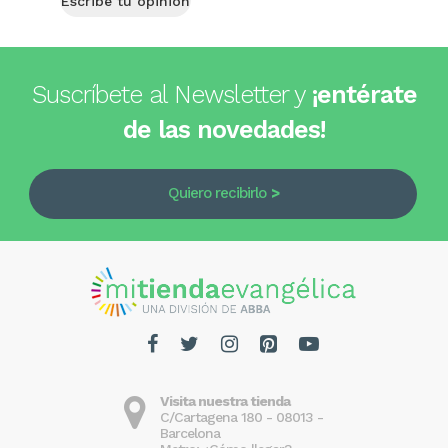
Escribe tu opinión
Suscríbete al Newsletter y
¡entérate
de las novedades!
Quiero recibirlo
Visita nuestra tienda
C/Cartagena 180 - 08013 -
Barcelona