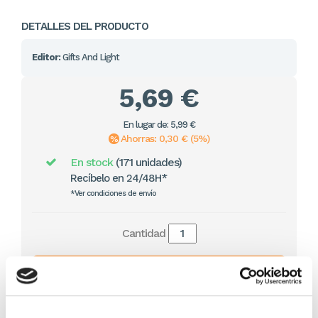
DETALLES DEL PRODUCTO
Editor:
Gifts And Light
5,69 €
En lugar de: 5,99 €
Ahorras: 0,30 € (5%)
En stock
(171 unidades)
Recíbelo en 24/48H*
*Ver condiciones de envío
Cantidad
Comprar ahora
Importante:
Envío gratis a Península
en pedidos de + 30€
(SIN IVA)
.