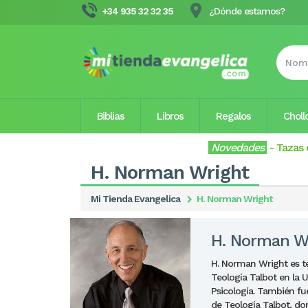
+34 935 32 32 35
¿Dónde estamos?
Biblias
Libros
Regalos
Choll
Novedades
-
Tazas 
H. Norman Wright
Mi Tienda Evangelica
H. Norman Wright
H. Norman W
H. Norman Wright es ter
Teología Talbot en la 
Psicología. También fu
de Teología Talbot, do