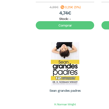
4,99€
0,25€ (5%)
4,74€
Stock:
-
Comprar
Sean grandes padres
H. Norman Wright