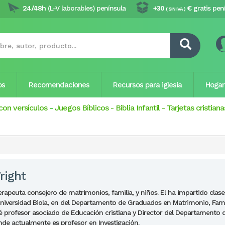
24/48h
(L-V laborables) península
+30
€
gratis pen
( SIN IVA )
os
Recomendaciones
Recursos para iglesia
Hogar
con versículos
-
Juegos Bíblicos
-
Biblia Infantil
-
Tarjetas cristiana
right
apeuta consejero de matrimonios, familia, y niños. El ha impartido clases
Universidad Biola, en del Departamento de Graduados en Matrimonio, Fami
é profesor asociado de Educación cristiana y Director del Departamento d
nde actualmente es profesor en Investigación.