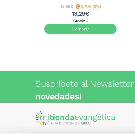
13,99€
0,70€ (5%)
13,29€
Stock:
-
Comprar
Suscríbete al Newsletter
novedades!