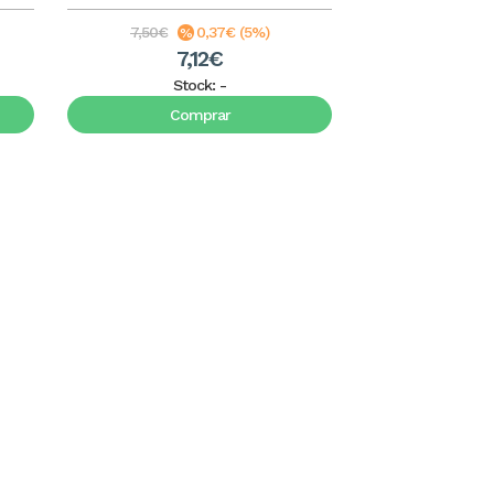
7,50€
0,37€ (5%)
7,12€
Stock:
-
Comprar