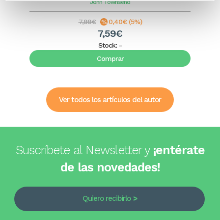
John Townsend
7,99€
0,40€ (5%)
7,59€
Stock:
-
Comprar
Ver todos los artículos del autor
Suscríbete al Newsletter y
¡entérate
de las novedades!
Quiero recibirlo