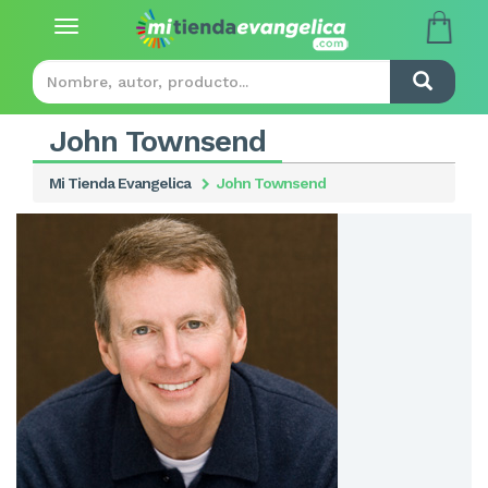
Toggle
navigation
John Townsend
Mi Tienda Evangelica
John Townsend