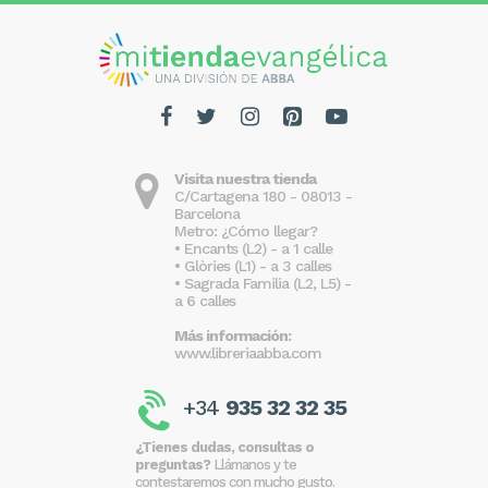
Visita nuestra tienda
C/Cartagena 180 - 08013 -
Barcelona
Metro: ¿Cómo llegar?
• Encants (L2) - a 1 calle
• Glòries (L1) - a 3 calles
• Sagrada Familia (L2, L5) -
a 6 calles
Más información:
www.libreriaabba.com
+34
935 32 32 35
¿Tienes dudas, consultas o
preguntas?
Llámanos y te
contestaremos con mucho gusto.