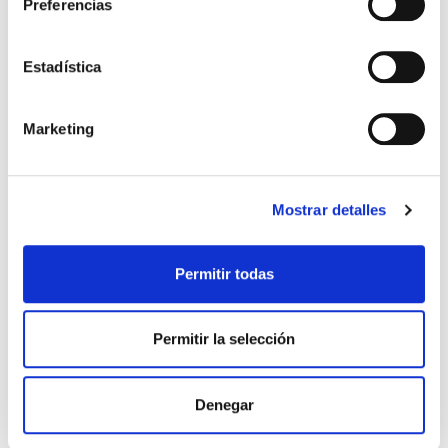
Preferencias
John Townsend
12,99€
0,65€ (5%)
Estadística
12,34€
Stock:
-
Comprar
Marketing
Mostrar detalles
Permitir todas
Permitir la selección
Y ahora, ¿qué hago?
Denegar