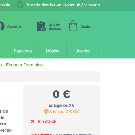
ínsula
horario tienda
L-V: 10-20:00h / S: 10-16h
Lista de
Acceder
Cesta
deseos
Papelería
Música
Joyería
s
-
Escuela Dominical
0 €
En lugar de: 0 €
as de
Ahorras: 0 € (%)
 de
Sin stock
ora
 Reina-