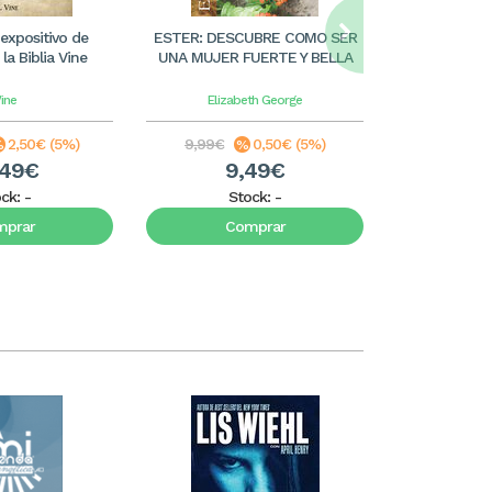
 expositivo de
ESTER: DESCUBRE COMO SER
Mary Sles
la Biblia Vine
UNA MUJER FUERTE Y BELLA
aven
ine
Elizabeth George
Benge
G
2,50€ (5%)
9,99€
0,50€ (5%)
8,99€
,49€
9,49€
8
ock:
-
Stock:
-
S
mprar
Comprar
C