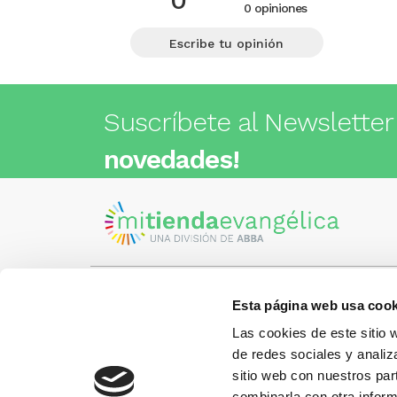
0 opiniones
Escribe tu opinión
Suscríbete al Newsletter
novedades!
Esta página web usa cook
Visita nuestra tienda
C/Cartagena 180 - 08013 -
Las cookies de este sitio 
Barcelona
Metro: ¿Cómo llegar?
de redes sociales y analiz
¿Tienes
• Encants (L2) - a 1 calle
Llámano
sitio web con nuestros par
• Glòries (L1) - a 3 calles
gusto.
• Sagrada Familia (L2, L5) - a 6
combinarla con otra inform