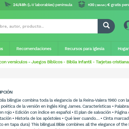
24/48h
(L-V laborables) península
+30
€
gratis pen
( SIN IVA )
os
Recomendaciones
Recursos para iglesia
Hogar
con versículos
-
Juegos Bíblicos
-
Biblia Infantil
-
Tarjetas cristiana
IPCIÓN
blia bilingüe combina toda la elegancia de la Reina-Valera 1960 con la
 poética de la versión en inglés King James. Características • Palabr
en rojo • Edición con índice en español • El plan de salvación • Página
tación • Historia de los apóstoles • Qué leer cuando… • Cinta marcad
o en tapa dura) This bilingual Bible combines all the elegance of the