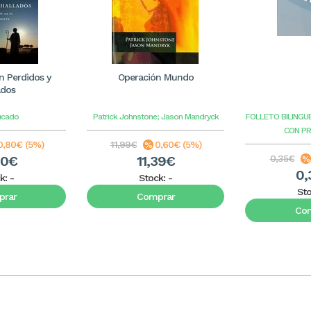
 Perdidos y
Operación Mundo
ados
ucado
Patrick Johnstone; Jason Mandryck
FOLLETO BILINGU
CON P
0,80€ (5%)
11,99€
0,60€ (5%)
20€
11,39€
0,35€
0,
k:
-
Stock:
-
St
rar
Comprar
Co