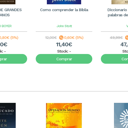
DE GRANDES
Como comprender la Biblia
Diccionario
IANOS
palabras de 
 BOYER
John Stott
V
0,80€ (5%)
12,00€
0,60€ (5%)
49,99€
20€
11,40€
47
k:
-
Stock:
-
St
rar
Comprar
Co