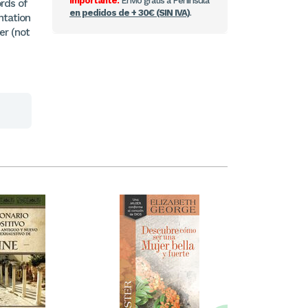
Importante:
Envío gratis a Península
rds of
en pedidos de + 30€ (SIN IVA)
.
entation
er (not