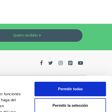
Quiero recibirlo
Permitir todas
er funciones
edes
 haga del
Permitir la selección
den
de la
r del uso