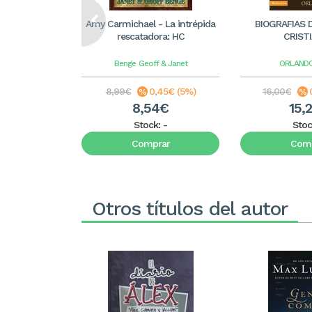
Amy Carmichael - La intrépida
BIOGRAFIAS 
rescatadora: HC
CRIST
Benge
Geoff & Janet
ORLANDO
8,99€
0,45€ (5%)
16,00€
8,54€
15,
Stock:
-
Stoc
Comprar
Comp
Otros títulos del autor