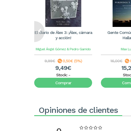
El diario de Álex 3: ¡Álex, cámara
Gente Común
y acción!
Hall
Miguel Ángel Gómez & Pedro Garrido
Max L
9,99€
0,50€ (5%)
16,00€
9,49€
15,
Stock:
-
Stoc
Comprar
Comp
Opiniones de clientes
0