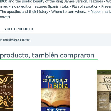
 1960 and the poetic beauty of the King James version. Features • Wo
in red • Index edition features Spanish tabs • Plan of salvation • Pres
 The apostles and their history • Where to turn when… • Ribbon mark
dcover)
LES DEL PRODUCTO
r:
Broadman & Holman
 producto, también compraron