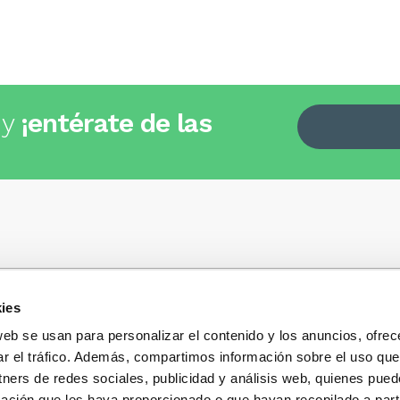
 y
¡entérate de las
ies
Quiénes somos
+34
935 32 32 35
Política de privacidad
web se usan para personalizar el contenido y los anuncios, ofrec
Política de privacidad r
ar el tráfico. Además, compartimos información sobre el uso que
 dudas, consultas o preguntas?
sociales
s y te contestaremos con mucho
tners de redes sociales, publicidad y análisis web, quienes pue
Condiciones generales 
ación que les haya proporcionado o que hayan recopilado a parti