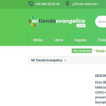
+34 935 32 32 35
¿Dónde estamos?
Biblias
Libros
Regalos
Choll
Novedades
-
Tazas 
Mi Tienda Evangelica
DESCR
Esta Bi
belleza
Cristo 
presen
(except