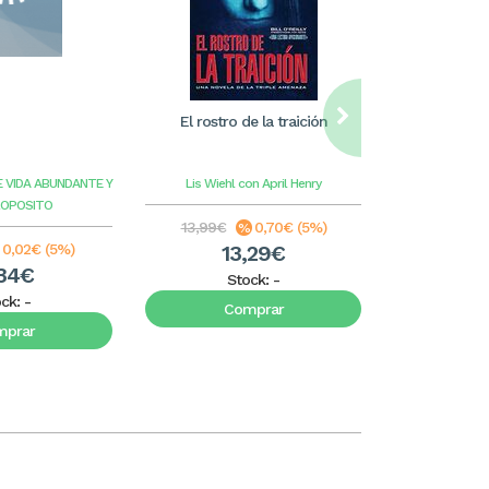
El rostro de la traición
William Care
ilus
E VIDA ABUNDANTE Y
Lis Wiehl con April Henry
Benge
G
ROPOSITO
13,99€
0,70€ (5%)
8,99€
0,02€ (5%)
13,29€
8
34€
Stock:
-
S
ock:
-
Comprar
C
mprar