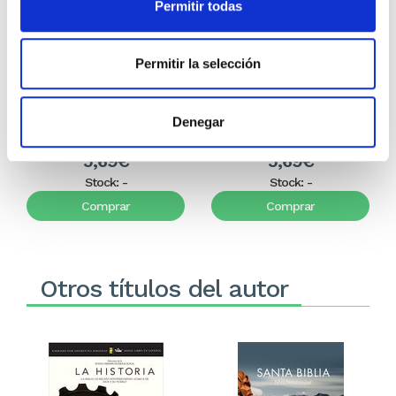
Permitir todas
Una esposa conforme al
Una madre conforme al
Permitir la selección
corazon de Dios (bolsillo)
corazón de Dios (bolsillo)
Elizabeth George
Elizabeth George
Denegar
5,99€
0,30€ (5%)
5,99€
0,30€ (5%)
5,69€
5,69€
Stock:
-
Stock:
-
Comprar
Comprar
Otros títulos del autor