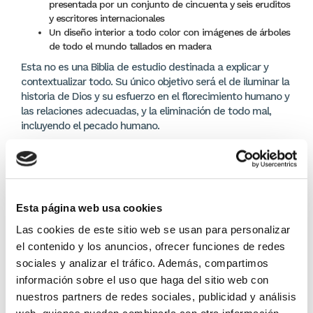
presentada por un conjunto de cincuenta y seis eruditos
y escritores internacionales
Un diseño interior a todo color con imágenes de árboles
de todo el mundo tallados en madera
Esta no es una Biblia de estudio destinada a explicar y
contextualizar todo. Su único objetivo será el de iluminar la
historia de Dios y su esfuerzo en el florecimiento humano y
las relaciones adecuadas, y la eliminación de todo mal,
incluyendo el pecado humano.
Medidas:
24,5 x 17 x 4
Tamaño de letra texto bíblico:
9 puntos
Tamaño de letra comentario:
8 puntos
Esta página web usa cookies
DETALLES DEL PRODUCTO
Las cookies de este sitio web se usan para personalizar
Editor:
Editorial Vida
el contenido y los anuncios, ofrecer funciones de redes
sociales y analizar el tráfico. Además, compartimos
66,49 €
información sobre el uso que haga del sitio web con
nuestros partners de redes sociales, publicidad y análisis
En lugar de: 69,99 €