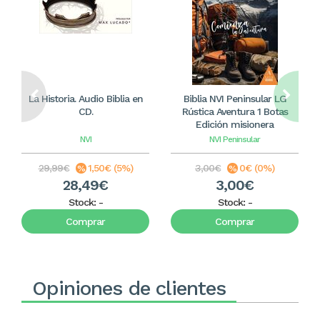
La Historia. Audio Biblia en
Biblia NVI Peninsular LG
CD.
Rústica Aventura 1 Botas
Edición misionera
NVI
NVI Peninsular
29,99€
1,50€ (5%)
3,00€
0€ (0%)
28,49€
3,00€
Stock:
-
Stock:
-
Comprar
Comprar
Opiniones de clientes