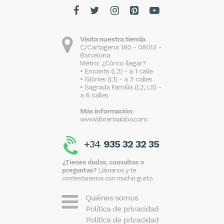
Visita nuestra tienda
C/Cartagena 180 - 08013 -
Barcelona
Metro: ¿Cómo llegar?
• Encants (L2) - a 1 calle
• Glòries (L1) - a 3 calles
• Sagrada Familia (L2, L5) -
a 6 calles
Más información:
www.libreriaabba.com
+34
935 32 32 35
¿Tienes dudas, consultas o
preguntas?
Llámanos y te
contestaremos con mucho gusto.
Quiénes somos
Política de privacidad
Política de privacidad