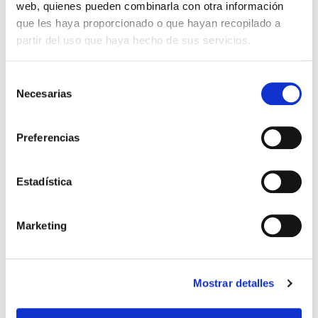
Sin stock
web, quienes pueden combinarla con otra información
que les haya proporcionado o que hayan recopilado a
Importante:
Envío gratis a Península
en pedidos de + 30€
partir del uso que haya hecho de sus servicios.
(SIN IVA)
.
Selección
Artículos relacionados
Necesarias
de
consentimiento
Preferencias
Estadística
Marketing
Biblia de estudio Spurgeon
Biblia de estudio Spurgeon
Mostrar detalles
Reina Valera 1960, negro piel
Reina Valera 1960, negro piel
genuina
genuina con índice