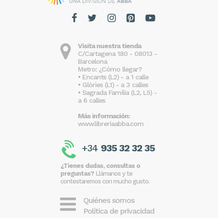
Visita nuestra tienda
C/Cartagena 180 - 08013 -
Barcelona
Metro: ¿Cómo llegar?
• Encants (L2) - a 1 calle
• Glòries (L1) - a 3 calles
• Sagrada Familia (L2, L5) -
a 6 calles
Más información:
www.libreriaabba.com
+34
935 32 32 35
¿Tienes dudas, consultas o
preguntas?
Llámanos y te
contestaremos con mucho gusto.
Quiénes somos
Política de privacidad