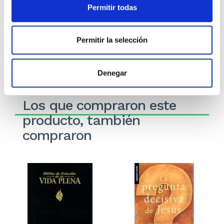
Charles Haddon Spurgeon
Charles Haddon Spurgeon
Permitir todas
64,99€
3,25€ (5%)
72,99€
3,65€ (5%)
61,74€
69,34€
Permitir la selección
Stock: 0
Stock: 0
Sin stock
Sin stock
Denegar
Los que compraron este
producto, también
compraron