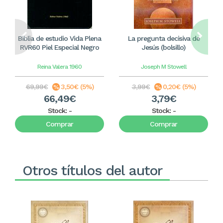
Biblia de estudio Vida Plena
La pregunta decisiva de
RVR60 Piel Especial Negro
Jesús (bolsillo)
Reina Valera 1960
Joseph M Stowell
69,99€
3,50€ (5%)
3,99€
0,20€ (5%)
66,49€
3,79€
Stock:
-
Stock:
-
Comprar
Comprar
Otros títulos del autor