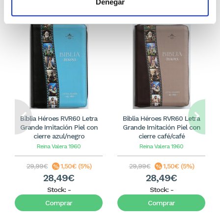
Denegar
Biblia Héroes RVR60 Letra
Biblia Héroes RVR60 Letra
Grande Imitación Piel con
Grande Imitación Piel con
cierre azul/negro
cierre café/café
Reina Valera 1960
Reina Valera 1960
29,99€
1,50€ (5%)
29,99€
1,50€ (5%)
28,49€
28,49€
Stock:
-
Stock:
-
Comprar
Comprar