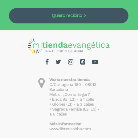
Quiero recibirlo
Visita nuestra tienda
C/Cartagena 180 - 08013 -
Barcelona
Metro: ¿Cómo llegar?
• Encants (L2) - a 1 calle
• Glòries (L1) - a 3 calles
• Sagrada Familia (L2, L5) -
a 6 calles
Más información:
www.libreriaabba.com