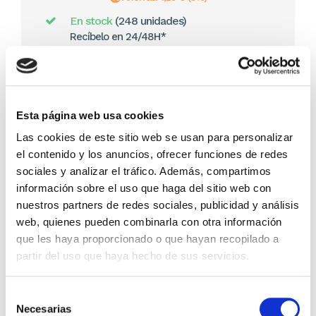
En stock
(248 unidades)
Recíbelo en 24/48H*
*Ver condiciones de envío
Cantidad
Esta página web usa cookies
Comprar ahora
Las cookies de este sitio web se usan para personalizar
Importante:
Envío gratis a Península
en pedidos de + 30€
el contenido y los anuncios, ofrecer funciones de redes
(SIN IVA)
.
sociales y analizar el tráfico. Además, compartimos
información sobre el uso que haga del sitio web con
Artículos relacionados
nuestros partners de redes sociales, publicidad y análisis
web, quienes pueden combinarla con otra información
que les haya proporcionado o que hayan recopilado a
partir del uso que haya hecho de sus servicios.
Selección
Necesarias
de