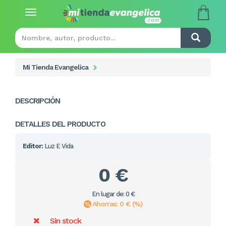
Toggle
navigation
Mi Tienda Evangelica
DESCRIPCIÓN
DETALLES DEL PRODUCTO
Editor:
Luz E Vida
0 €
En lugar de: 0 €
Ahorras: 0 € (%)
Sin stock