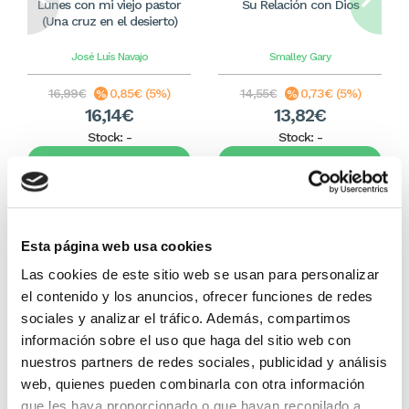
Lunes con mi viejo pastor
Su Relación con Dios
(Una cruz en el desierto)
José Luís Navajo
Smalley
Gary
16,99€
0,85€ (5%)
14,55€
0,73€ (5%)
16,14€
13,82€
Stock:
-
Stock:
-
Comprar
Comprar
Otros títulos del autor
Esta página web usa cookies
Las cookies de este sitio web se usan para personalizar
el contenido y los anuncios, ofrecer funciones de redes
sociales y analizar el tráfico. Además, compartimos
información sobre el uso que haga del sitio web con
nuestros partners de redes sociales, publicidad y análisis
web, quienes pueden combinarla con otra información
que les haya proporcionado o que hayan recopilado a