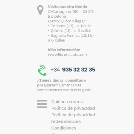
Visita nuestra tienda
C/Cartagena 180 - 08013 -
Barcelona
Metro: ¿Cómo llegar?
• Encants (L2) - a 1 calle
• Glòries (L1) - a 3 calles
• Sagrada Familia (L2, L5) -
a 6 calles
Más información:
www.libreriaabba.com
+34
935 32 32 35
¿Tienes dudas, consultas o
preguntas?
Llámanos y te
contestaremos con mucho gusto.
Quiénes somos
Política de privacidad
Política de privacidad
redes sociales
Condiciones