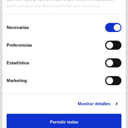
partir del uso que haya hecho de sus servicios.
Selección
El diario de Álex 3: ¡Álex,
Gente Común Perdidos y
Necesarias
de
cámara y acción!
Hallados
consentimiento
Miguel Ángel Gómez & Pedro
Max Lucado
Preferencias
Garrido
16,00€
0,80€ (5%)
9,99€
0,50€ (5%)
15,20€
Estadística
9,49€
Stock:
-
Stock:
-
Comprar
Comprar
Marketing
Opiniones de clientes
Mostrar detalles
0
Permitir todas