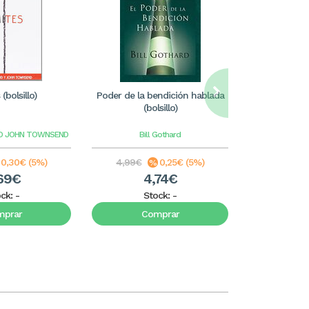
(bolsillo)
Poder de la bendición hablada
Poder del 
(bolsillo)
(b
ND JOHN TOWNSEND
Bill Gothard
Storm
0,30€ (5%)
4,99€
0,25€ (5%)
5,99€
69€
4,74€
5
ock:
-
Stock:
-
S
mprar
Comprar
C