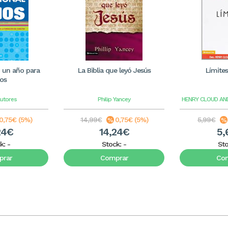
 un año para
La Biblia que leyó Jesús
Límites 
os
Autores
Philip Yancey
HENRY CLOUD A
0,75€ (5%)
14,99€
0,75€ (5%)
5,99€
24€
14,24€
5,
k:
-
Stock:
-
St
rar
Comprar
Co