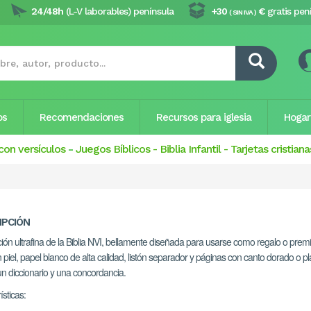
24/48h
(L-V laborables) península
+30
€
gratis pen
( SIN IVA )
os
Recomendaciones
Recursos para iglesia
Hogar
con versículos
-
Juegos Bíblicos
-
Biblia Infantil
-
Tarjetas cristiana
IPCIÓN
ión ultrafina de la Biblia NVI, bellamente diseñada para usarse como regalo o premi
n piel, papel blanco de alta calidad, listón separador y páginas con canto dorado o p
un diccionario y una concordancia.
ísticas: