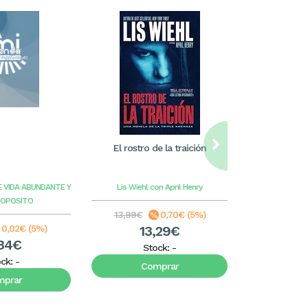
El rostro de la traición
William Care
ilus
E VIDA ABUNDANTE Y
Lis Wiehl con April Henry
Benge
G
ROPOSITO
13,99€
0,70€ (5%)
8,99€
0,02€ (5%)
13,29€
8
34€
Stock:
-
S
ock:
-
Comprar
C
mprar