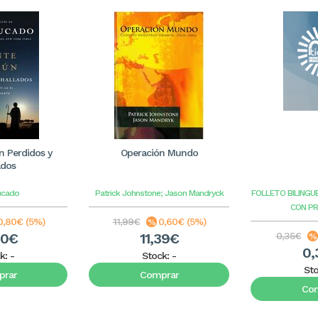
 Perdidos y
Operación Mundo
ados
ucado
Patrick Johnstone; Jason Mandryck
FOLLETO BILINGU
CON P
0,80€ (5%)
11,99€
0,60€ (5%)
20€
11,39€
0,35€
0,
k:
-
Stock:
-
St
rar
Comprar
Co