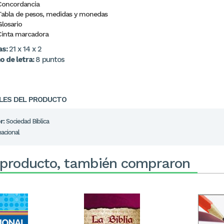
Concordancia
Tabla de pesos, medidas y monedas
Glosario
Cinta marcadora
as:
21 x 14 x 2
 de letra:
8 puntos
LES DEL PRODUCTO
r:
Sociedad Biblica
nacional
 producto, también compraron