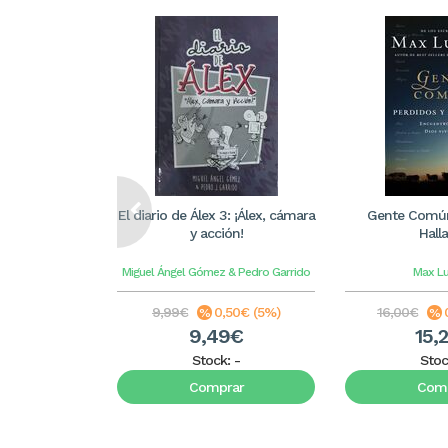
El diario de Álex 3: ¡Álex, cámara
Gente Común
y acción!
Hall
Miguel Ángel Gómez & Pedro Garrido
Max L
9,99€
0,50€ (5%)
16,00€
9,49€
15,
Stock:
-
Stoc
Comprar
Comp