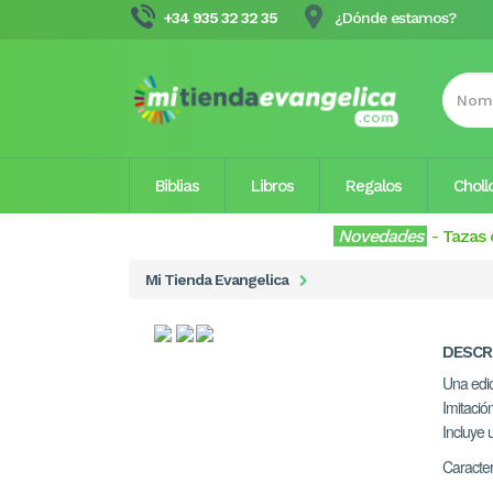
+34 935 32 32 35
¿Dónde estamos?
Biblias
Libros
Regalos
Choll
Novedades
-
Tazas 
Mi Tienda Evangelica
DESCR
Una edic
Imitació
Incluye 
Caracter