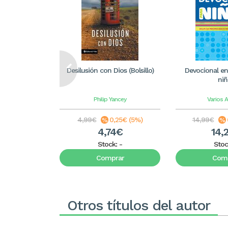
Desilusión con Dios (Bolsillo)
Devocional en
niñ
Philip Yancey
Varios 
4,99€
0,25€ (5%)
14,99€
4,74€
14,
Stock:
-
Stoc
Comprar
Comp
Otros títulos del autor