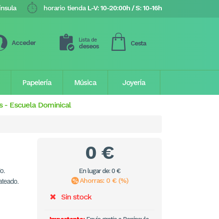
ínsula
horario tienda
L-V: 10-20:00h / S: 10-16h
Lista de
Acceder
Cesta
deseos
Papelería
Música
Joyería
s
-
Escuela Dominical
0 €
o.
En lugar de: 0 €
lateado.
Ahorras: 0 € (%)
Sin stock