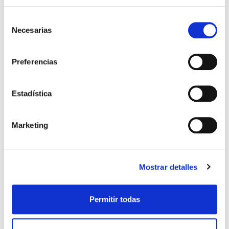
29,99€
1,50€ (5%)
29,99€
1,50€ (5%)
Selección
28,49€
28,49€
Necesarias
de
Stock:
-
Stock:
-
consentimiento
Comprar
Comprar
Preferencias
Estadística
Otros títulos del autor
Marketing
Mostrar detalles
Permitir todas