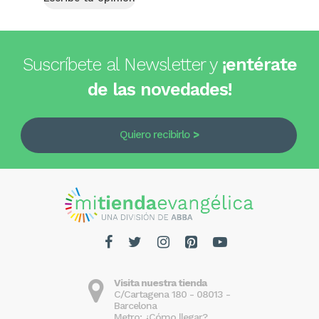
Suscríbete al Newsletter y
¡entérate
de las novedades!
Quiero recibirlo
Visita nuestra tienda
C/Cartagena 180 - 08013 -
Barcelona
Metro: ¿Cómo llegar?