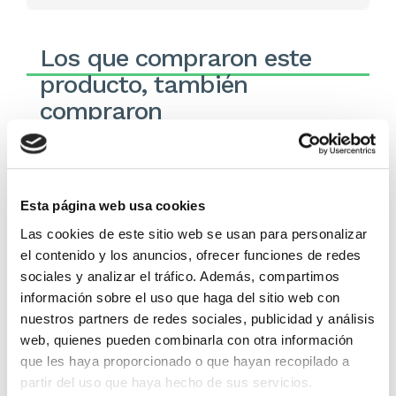
Los que compraron este
producto, también
compraron
Esta página web usa cookies
Las cookies de este sitio web se usan para personalizar
el contenido y los anuncios, ofrecer funciones de redes
sociales y analizar el tráfico. Además, compartimos
información sobre el uso que haga del sitio web con
nuestros partners de redes sociales, publicidad y análisis
Biblia Héroes RVR60 Letra
Biblia Héroes RVR60 Letra
web, quienes pueden combinarla con otra información
Grande Imitación Piel con
Grande Imitación Piel con
que les haya proporcionado o que hayan recopilado a
cierre azul/negro
cierre café/café
partir del uso que haya hecho de sus servicios.
Reina Valera 1960
Reina Valera 1960