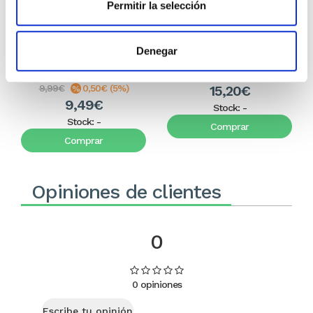
Permitir la selección
El diario de Álex 3: ¡Álex,
Gente Común Perdidos y
cámara y acción!
Hallados
Miguel Ángel Gómez & Pedro
Max Lucado
Denegar
Garrido
16,00€
0,80€ (5%)
9,99€
0,50€ (5%)
15,20€
9,49€
Stock:
-
Stock:
-
Comprar
Comprar
Opiniones de clientes
0
0 opiniones
Escribe tu opinión