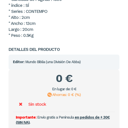
" índice : SÍ
" Series : CONTEMPO
" Alto : 2cm
" Ancho : 13cm
Largo : 20cm
" Peso : 0.5Kg
DETALLES DEL PRODUCTO
Editor:
Mundo Biblia (una División De Abba)
0 €
En lugar de: 0 €
Ahorras: 0 € (%)
Sin stock
Importante:
Envío gratis a Península
en pedidos de + 30€
(SIN IVA)
.