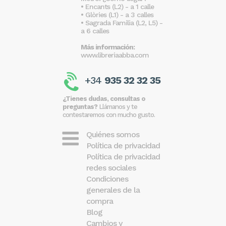
• Encants (L2) - a 1 calle
• Glòries (L1) - a 3 calles
• Sagrada Familia (L2, L5) -
a 6 calles
Más información:
www.libreriaabba.com
+34
935 32 32 35
¿Tienes dudas, consultas o
preguntas?
Llámanos y te
contestaremos con mucho gusto.
Quiénes somos
Política de privacidad
Política de privacidad
redes sociales
Condiciones
generales de la
compra
Blog
Cambios y