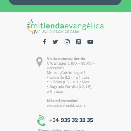
Visita nuestra tienda
C/Cartagena 180 - 08013 -
Barcelona
Metro: ¿Cómo llegar?
• Encants (L2) - a 1 calle
• Glòries (L1) - a 3 calles
• Sagrada Familia (L2, L5) -
a 6 calles
Más información:
www.libreriaabba.com
+34
935 32 32 35
¿Tienes dudas, consultas o