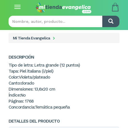
Toggle
navigation
Mi Tienda Evangelica
DESCRIPCIÓN
Tipo de letra: Letra grande (12 puntos)
Tapa: Piel italiana (i/piel)
Color:Violeta/plateado
Canto:dorado
Dimensiones: 13,6x20 cm
Índice:No
Páginas: 1768
Concordancia:Temática pequeña
DETALLES DEL PRODUCTO