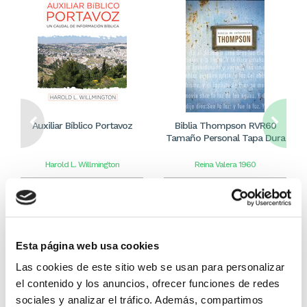
Auxiliar Bíblico Portavoz
Biblia Thompson RVR60
Tamaño Personal Tapa Dura
Harold L. Willmington
Reina Valera 1960
39,99€
2,00€ (5%)
39,99€
2,00€ (5%)
37,99€
37,99€
Stock:
-
Stock:
-
Comprar
Comprar
Esta página web usa cookies
Las cookies de este sitio web se usan para personalizar
el contenido y los anuncios, ofrecer funciones de redes
sociales y analizar el tráfico. Además, compartimos