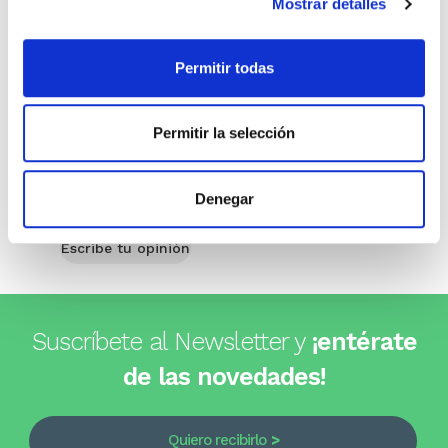
Mostrar detalles
Comprar
Permitir todas
Opiniones de clientes
Permitir la selección
0
Denegar
0 opiniones
Escribe tu opinión
Suscríbete al Newsletter y
¡entérate
de las novedades!
Quiero recibirlo