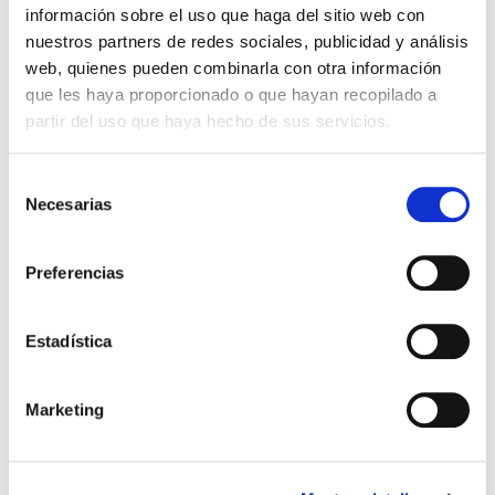
Otros títulos del autor
información sobre el uso que haga del sitio web con
nuestros partners de redes sociales, publicidad y análisis
web, quienes pueden combinarla con otra información
que les haya proporcionado o que hayan recopilado a
partir del uso que haya hecho de sus servicios.
Selección
Necesarias
de
consentimiento
Preferencias
El diario de Álex 3: ¡Álex,
Gente Común Perdidos y
cámara y acción!
Hallados
Estadística
Miguel Ángel Gómez & Pedro
Max Lucado
Garrido
16,00€
0,80€ (5%)
Marketing
9,99€
0,50€ (5%)
15,20€
9,49€
Stock:
-
Stock:
-
Comprar