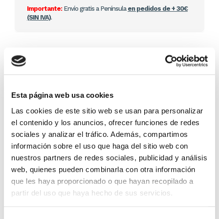
Importante:
Envío gratis a Península
en pedidos de + 30€
(SIN IVA)
.
Otros títulos del autor
Esta página web usa cookies
Las cookies de este sitio web se usan para personalizar
el contenido y los anuncios, ofrecer funciones de redes
sociales y analizar el tráfico. Además, compartimos
información sobre el uso que haga del sitio web con
nuestros partners de redes sociales, publicidad y análisis
web, quienes pueden combinarla con otra información
que les haya proporcionado o que hayan recopilado a
El diario de Álex 3: ¡Álex,
Gente Común Perdidos y
partir del uso que haya hecho de sus servicios.
cámara y acción!
Hallados
Miguel Ángel Gómez & Pedro
Max Lucado