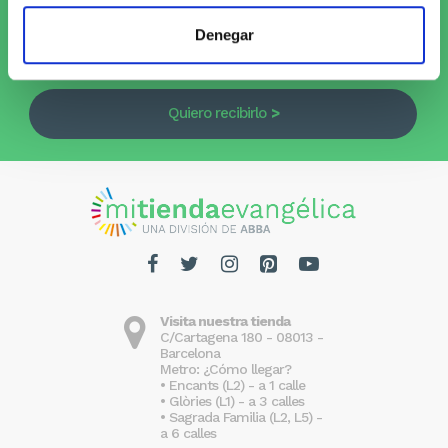
Suscríbete al Newsletter y
¡entérate
Denegar
de las novedades!
Quiero recibirlo
Visita nuestra tienda
C/Cartagena 180 - 08013 -
Barcelona
Metro: ¿Cómo llegar?
• Encants (L2) - a 1 calle
• Glòries (L1) - a 3 calles
• Sagrada Familia (L2, L5) -
a 6 calles