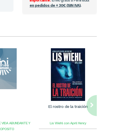
Importante:
Envío gratis a Península
en pedidos de + 30€ (SIN IVA)
.
El rostro de la traición
William Care
ilus
E VIDA ABUNDANTE Y
Lis Wiehl con April Henry
Benge
G
ROPOSITO