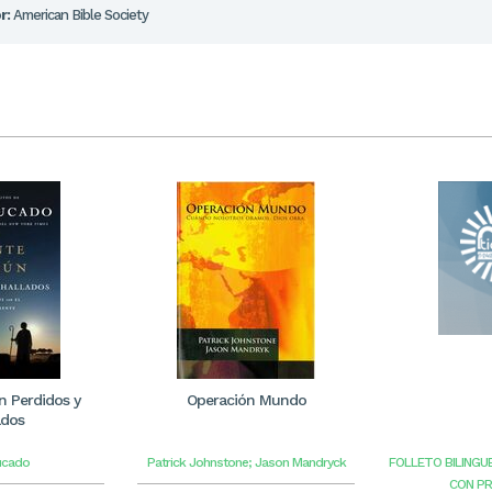
r:
American Bible Society
 Perdidos y
Operación Mundo
ados
ucado
Patrick Johnstone; Jason Mandryck
FOLLETO BILINGU
CON P