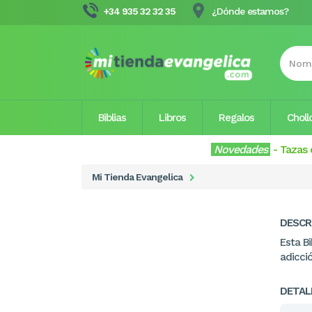
+34 935 32 32 35
¿Dónde estamos?
Biblias
Libros
Regalos
Choll
Novedades
-
Tazas 
Mi Tienda Evangelica
DESCR
Esta B
adicci
DETAL