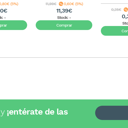
0,80€ (5%)
11,99€
0,60€ (5%)
20€
11,39€
0,35€
0,
k:
-
Stock:
-
St
rar
Comprar
Co
 y
¡entérate de las