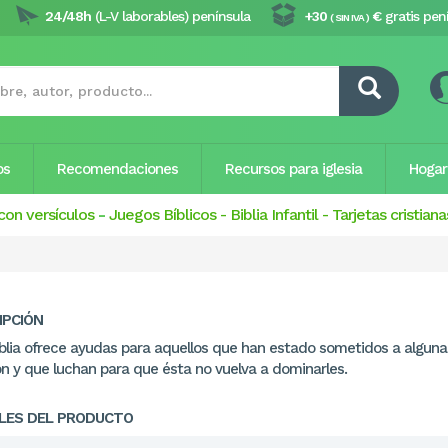
24/48h
(L-V laborables) península
+30
€
gratis pen
( SIN IVA )
os
Recomendaciones
Recursos para iglesia
Hogar
con versículos
-
Juegos Bíblicos
-
Biblia Infantil
-
Tarjetas cristiana
IPCIÓN
iblia ofrece ayudas para aquellos que han estado sometidos a alguna
ón y que luchan para que ésta no vuelva a dominarles.
LES DEL PRODUCTO