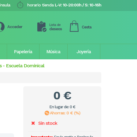
ínsula
horario tienda
L-V: 10-20:00h / S: 10-16h
Lista de
Acceder
Cesta
deseos
Papelería
Música
Joyería
s
-
Escuela Dominical
0 €
En lugar de: 0 €
Ahorras: 0 € (%)
Sin stock