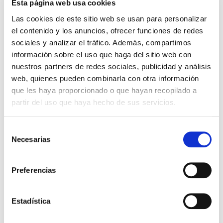
El diario de Álex 3: ¡Álex,
Gente Común Perdidos y
Esta página web usa cookies
cámara y acción!
Hallados
Las cookies de este sitio web se usan para personalizar
el contenido y los anuncios, ofrecer funciones de redes
Miguel Ángel Gómez & Pedro
Max Lucado
Garrido
sociales y analizar el tráfico. Además, compartimos
16,00€
0,80€ (5%)
información sobre el uso que haga del sitio web con
9,99€
0,50€ (5%)
15,20€
nuestros partners de redes sociales, publicidad y análisis
9,49€
Stock:
-
web, quienes pueden combinarla con otra información
Stock:
-
Comprar
que les haya proporcionado o que hayan recopilado a
Comprar
partir del uso que haya hecho de sus servicios.
Selección
Opiniones de clientes
Necesarias
de
consentimiento
0
Preferencias
0 opiniones
Estadística
Escribe tu opinión