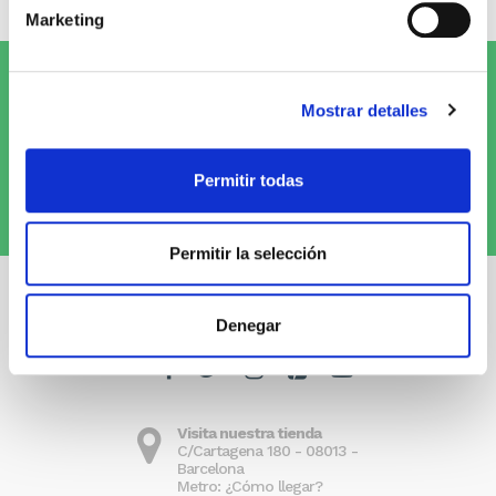
Marketing
Suscríbete al Newsletter y
¡entérate
Mostrar detalles
de las novedades!
Permitir todas
Quiero recibirlo
Permitir la selección
Denegar
Visita nuestra tienda
C/Cartagena 180 - 08013 -
Barcelona
Metro: ¿Cómo llegar?