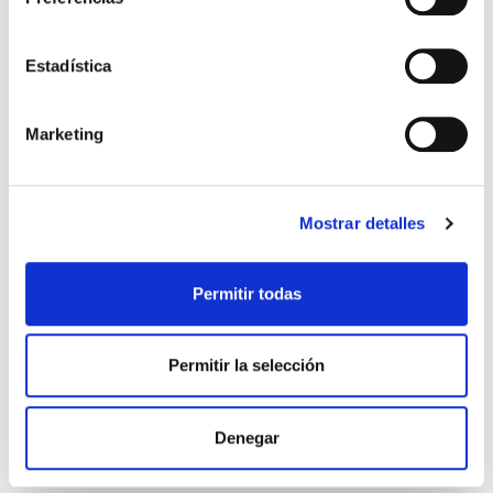
Estadística
Marketing
Mostrar detalles
El diario de Álex 3: ¡Álex,
Gente Común Perdidos y
cámara y acción!
Hallados
Permitir todas
Miguel Ángel Gómez & Pedro
Max Lucado
Garrido
16,00€
0,80€ (5%)
9,99€
0,50€ (5%)
15,20€
Permitir la selección
9,49€
Stock:
-
Stock:
-
Comprar
Denegar
Comprar