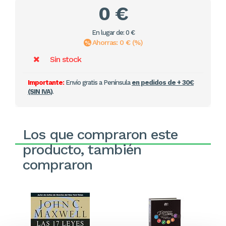
0 €
En lugar de: 0 €
Ahorras: 0 € (%)
Sin stock
Importante:
Envío gratis a Península
en pedidos de + 30€
(SIN IVA)
.
Los que compraron este
producto, también
compraron