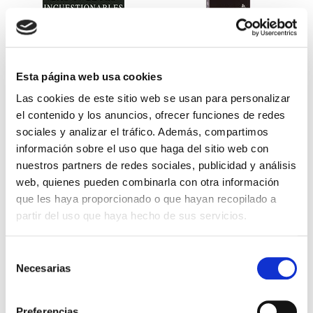
Esta página web usa cookies
17 leyes incuestionables del
El Gran Juego de la Biblia
Las cookies de este sitio web se usan para personalizar
trabajo en equipo
(Tercera edición revisada)
el contenido y los anuncios, ofrecer funciones de redes
sociales y analizar el tráfico. Además, compartimos
JOHN C. MAXWELL
Gifts and Light
información sobre el uso que haga del sitio web con
17,99€
0,90€ (5%)
34,99€
1,75€ (5%)
nuestros partners de redes sociales, publicidad y análisis
17,09€
33,24€
web, quienes pueden combinarla con otra información
Stock:
-
Stock:
-
que les haya proporcionado o que hayan recopilado a
Comprar
Comprar
partir del uso que haya hecho de sus servicios.
Selección
Necesarias
de
Otros títulos del autor
consentimiento
Preferencias