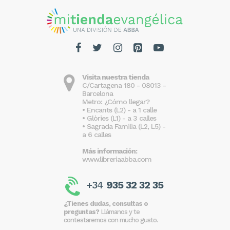
Visita nuestra tienda
C/Cartagena 180 - 08013 -
Barcelona
Metro: ¿Cómo llegar?
• Encants (L2) - a 1 calle
• Glòries (L1) - a 3 calles
• Sagrada Familia (L2, L5) -
a 6 calles
Más información:
www.libreriaabba.com
+34
935 32 32 35
¿Tienes dudas, consultas o
preguntas?
Llámanos y te
contestaremos con mucho gusto.