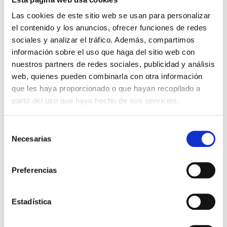
cámara y acción!
Hallados
Las cookies de este sitio web se usan para personalizar
Miguel Ángel Gómez & Pedro
Max Lucado
el contenido y los anuncios, ofrecer funciones de redes
Garrido
sociales y analizar el tráfico. Además, compartimos
16,00€
0,80€ (5%)
información sobre el uso que haga del sitio web con
9,99€
0,50€ (5%)
15,20€
nuestros partners de redes sociales, publicidad y análisis
9,49€
Stock:
-
web, quienes pueden combinarla con otra información
Stock:
-
Comprar
que les haya proporcionado o que hayan recopilado a
Comprar
partir del uso que haya hecho de sus servicios.
Opiniones de clientes
Selección
Necesarias
de
consentimiento
0
Preferencias
0 opiniones
Estadística
Escribe tu opinión