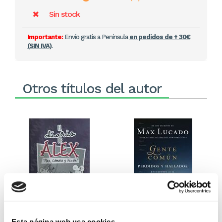
Sin stock
Importante:
Envío gratis a Península
en pedidos de + 30€
(SIN IVA)
.
Otros títulos del autor
El diario de Álex 3: ¡Álex,
Gente Común Perdidos y
Esta página web usa cookies