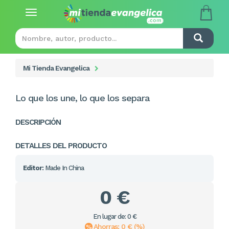
Toggle
navigation
Mi Tienda Evangelica
Lo que los une, lo que los separa
DESCRIPCIÓN
DETALLES DEL PRODUCTO
Editor:
Made In China
0 €
En lugar de: 0 €
Ahorras: 0 € (%)