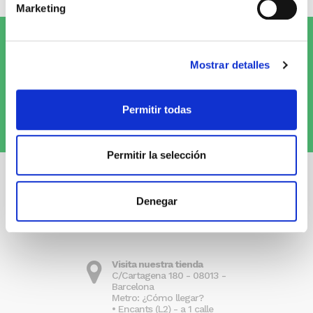
Marketing
Suscríbete al Newsletter y
¡entérate
Mostrar detalles
de las novedades!
Permitir todas
Quiero recibirlo
Permitir la selección
Denegar
Visita nuestra tienda
C/Cartagena 180 - 08013 -
Barcelona
Metro: ¿Cómo llegar?
• Encants (L2) - a 1 calle