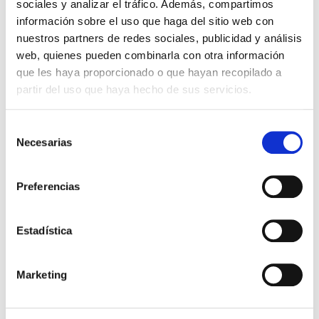
sociales y analizar el tráfico. Además, compartimos
Otros títulos del autor
información sobre el uso que haga del sitio web con
nuestros partners de redes sociales, publicidad y análisis
web, quienes pueden combinarla con otra información
que les haya proporcionado o que hayan recopilado a
partir del uso que haya hecho de sus servicios.
Selección
Necesarias
de
consentimiento
Preferencias
El diario de Álex 3: ¡Álex,
Gente Común Perdidos y
cámara y acción!
Hallados
Estadística
Miguel Ángel Gómez & Pedro
Max Lucado
Garrido
Marketing
16,00€
0,80€ (5%)
9,99€
0,50€ (5%)
15,20€
9,49€
Stock:
-