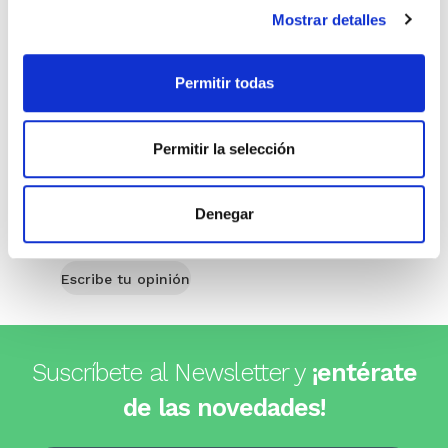
Stock:
-
Comprar
Mostrar detalles
Comprar
Permitir todas
Opiniones de clientes
Permitir la selección
0
Denegar
0 opiniones
Escribe tu opinión
Suscríbete al Newsletter y
¡entérate
de las novedades!