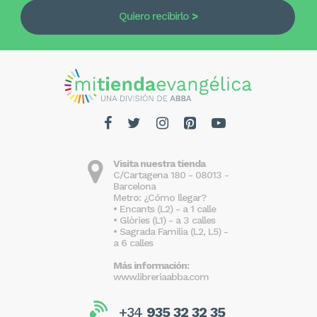
Quiero recibirlo
Visita nuestra tienda
C/Cartagena 180 - 08013 -
Barcelona
Metro: ¿Cómo llegar?
• Encants (L2) - a 1 calle
• Glòries (L1) - a 3 calles
• Sagrada Familia (L2, L5) -
a 6 calles
Más información:
www.libreriaabba.com
+34
935 32 32 35