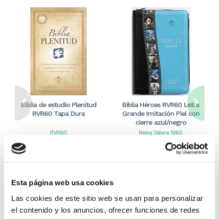
Biblia de estudio Plenitud
Biblia Héroes RVR60 Letra
RVR60 Tapa Dura
Grande Imitación Piel con
cierre azul/negro
RVR60
Reina Valera 1960
49,99€
2,50€ (5%)
29,99€
1,50€ (5%)
47,49€
28,49€
Stock:
-
Stock:
-
Esta página web usa cookies
Comprar
Comprar
Las cookies de este sitio web se usan para personalizar
el contenido y los anuncios, ofrecer funciones de redes