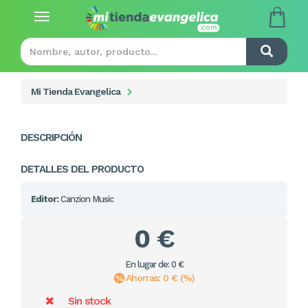
Toggle
navigation
Mi Tienda Evangelica
DESCRIPCIÓN
DETALLES DEL PRODUCTO
Editor:
Canzion Music
0 €
En lugar de: 0 €
Ahorras: 0 € (%)
Sin stock