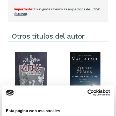
Importante:
Envío gratis a Península
en pedidos de + 30€
(SIN IVA)
.
Otros títulos del autor
El diario de Álex 3: ¡Álex,
Gente Común Perdidos y
cámara y acción!
Hallados
Esta página web usa cookies