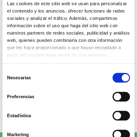
Miguel Ángel Gómez & Pedro
Max Lucado
Las cookies de este sitio web se usan para personalizar
Garrido
el contenido y los anuncios, ofrecer funciones de redes
16,00€
0,80€ (5%)
sociales y analizar el tráfico. Además, compartimos
9,99€
0,50€ (5%)
15,20€
información sobre el uso que haga del sitio web con
9,49€
Stock:
-
nuestros partners de redes sociales, publicidad y análisis
Stock:
-
Comprar
web, quienes pueden combinarla con otra información
Comprar
que les haya proporcionado o que hayan recopilado a
partir del uso que haya hecho de sus servicios.
Opiniones de clientes
Selección
Necesarias
de
0
consentimiento
Preferencias
0 opiniones
Estadística
Escribe tu opinión
Marketing