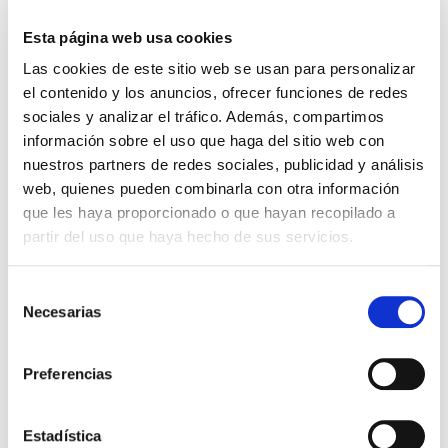
Esta página web usa cookies
El diario de Álex 3: ¡Álex,
Gente Común Perdidos y
Las cookies de este sitio web se usan para personalizar
cámara y acción!
Hallados
el contenido y los anuncios, ofrecer funciones de redes
sociales y analizar el tráfico. Además, compartimos
Miguel Ángel Gómez & Pedro
Max Lucado
información sobre el uso que haga del sitio web con
Garrido
16,00€
0,80€ (5%)
nuestros partners de redes sociales, publicidad y análisis
9,99€
0,50€ (5%)
15,20€
web, quienes pueden combinarla con otra información
9,49€
Stock:
-
que les haya proporcionado o que hayan recopilado a
Stock:
-
partir del uso que haya hecho de sus servicios.
Comprar
Comprar
Selección
Necesarias
de
Opiniones de clientes
consentimiento
Preferencias
0
Estadística