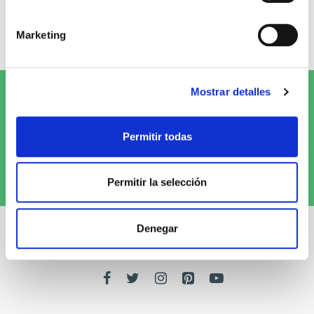
0 opiniones
Marketing
Escribe tu opinión
Mostrar detalles
Suscríbete al Newsletter y
¡entérate
de las novedades!
Permitir todas
Quiero recibirlo
Permitir la selección
Denegar