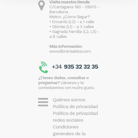
Visita nuestra tienda
C/Cartagena 180 - 08013 -
Barcelona
Metro: ¿Cómo llegar?
• Encants (L2) - a 1 calle
• Glòries (L1) - a 3 calles
• Sagrada Familia (L2, L5) -
a 6 calles
Más información:
www.libreriaabba.com
+34
935 32 32 35
¿Tienes dudas, consultas o
preguntas?
Llámanos y te
contestaremos con mucho gusto.
Quiénes somos
Política de privacidad
Política de privacidad
redes sociales
Condiciones
generales de la