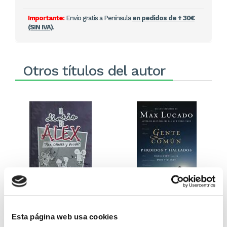
Importante:
Envío gratis a Península
en pedidos de + 30€
(SIN IVA)
.
Otros títulos del autor
El diario de Álex 3: ¡Álex,
Gente Común Perdidos y
cámara y acción!
Hallados
Esta página web usa cookies