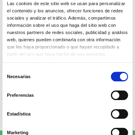
Miguel Ángel Gómez & Pedro
Max Lucado
Las cookies de este sitio web se usan para personalizar
Garrido
el contenido y los anuncios, ofrecer funciones de redes
16,00€
0,80€ (5%)
sociales y analizar el tráfico. Además, compartimos
9,99€
0,50€ (5%)
15,20€
información sobre el uso que haga del sitio web con
9,49€
Stock:
-
nuestros partners de redes sociales, publicidad y análisis
Stock:
-
Comprar
web, quienes pueden combinarla con otra información
Comprar
que les haya proporcionado o que hayan recopilado a
partir del uso que haya hecho de sus servicios.
Opiniones de clientes
Selección
Necesarias
de
0
consentimiento
Preferencias
0 opiniones
Estadística
Escribe tu opinión
Marketing