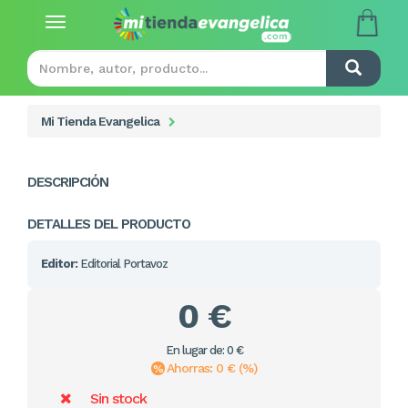
Toggle
navigation
Mi Tienda Evangelica
DESCRIPCIÓN
DETALLES DEL PRODUCTO
Editor:
Editorial Portavoz
0 €
En lugar de: 0 €
Ahorras: 0 € (%)
Sin stock