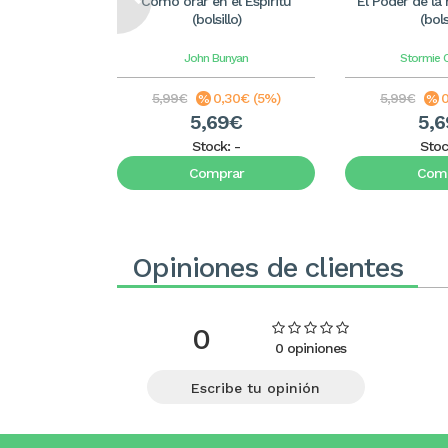
Cómo orar en el Espíritu
El Poder de la
(bolsillo)
(bols
John Bunyan
Stormie 
5,99€
0,30€ (5%)
5,99€
0
5,69€
5,
Stock:
-
Stoc
Comprar
Comp
Opiniones de clientes
0
0 opiniones
Escribe tu opinión