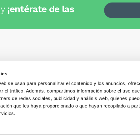
 y
¡entérate de las
ies
Quiénes somos
+34
935 32 32 35
Política de privacidad
web se usan para personalizar el contenido y los anuncios, ofrec
Política de privacidad r
ar el tráfico. Además, compartimos información sobre el uso que
 dudas, consultas o preguntas?
sociales
s y te contestaremos con mucho
tners de redes sociales, publicidad y análisis web, quienes pue
Condiciones generales 
ación que les haya proporcionado o que hayan recopilado a parti
compra
vicios.
Blog
Cambios y devolucione
Preguntas Frecuentes
Contacto