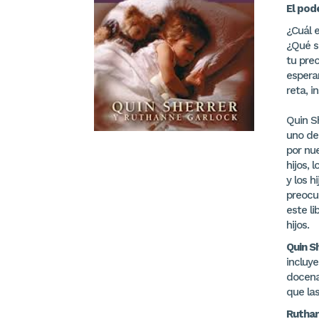
El pod
¿Cuál e
¿Qué s
tu pre
espera
reta, i
Quin S
uno de 
por nu
hijos, 
y los 
preocu
este li
hijos.
Quin S
incluye
docenas
que la
Ruthan