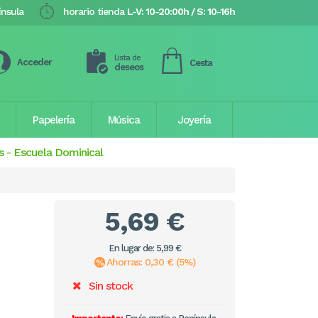
ínsula
horario tienda
L-V: 10-20:00h / S: 10-16h
Lista de
Acceder
Cesta
deseos
Papelería
Música
Joyería
s
-
Escuela Dominical
5,69 €
En lugar de: 5,99 €
Ahorras: 0,30 € (5%)
Sin stock