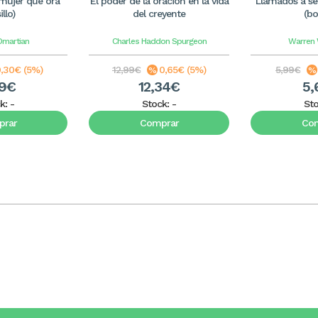
 mujer que ora
El poder de la oración en la vida
Llamados a ser
illo)
del creyente
(bol
Omartian
Charles Haddon Spurgeon
Warren 
,30€ (5%)
12,99€
0,65€ (5%)
5,99€
69€
12,34€
5,
k:
-
Stock:
-
St
rar
Comprar
Co