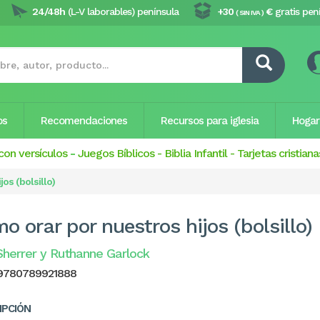
24/48h
(L-V laborables) península
+30
€
gratis pen
( SIN IVA )
os
Recomendaciones
Recursos para iglesia
Hogar
con versículos
-
Juegos Bíblicos
-
Biblia Infantil
-
Tarjetas cristiana
os (bolsillo)
o orar por nuestros hijos (bolsillo)
Sherrer y Ruthanne Garlock
9780789921888
IPCIÓN