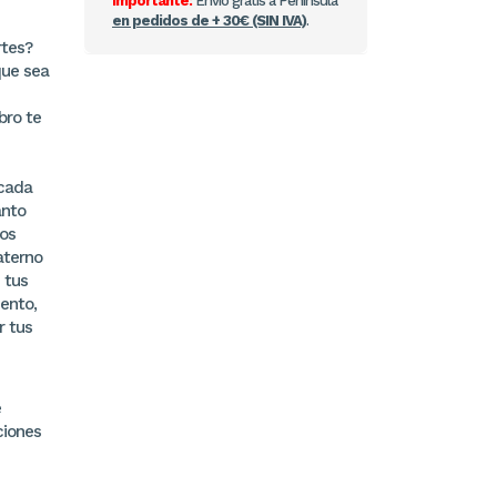
Importante:
Envío gratis a Península
en pedidos de + 30€ (SIN IVA)
.
rtes?
que sea
bro te
 cada
anto
ros
materno
 tus
ento,
r tus
e
ciones