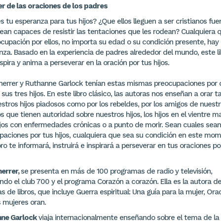
er de las oraciones de los padres
s tu esperanza para tus hijos? ¿Que ellos lleguen a ser cristianos fue
ean capaces de resistir las tentaciones que les rodean? Cualquiera 
ocupación por ellos, no importa su edad o su condición presente, hay
nza. Basado en la experiencia de padres alrededor del mundo, este li
nspira y anima a perseverar en la oración por tus hijos.
herrer y Ruthanne Garlock tenían estas mismas preocupaciones por
sus tres hijos. En este libro clásico, las autoras nos enseñan a orar t
estros hijos piadosos como por los rebeldes, por los amigos de nuest
los que tienen autoridad sobre nuestros hijos, los hijos en el vientre 
hijos con enfermedades crónicas o a punto de morir. Sean cuales sean
paciones por tus hijos, cualquiera que sea su condición en este mom
bro te informará, instruirá e inspirará a perseverar en tus oraciones po
herrer,
se presenta en más de 100 programas de radio y televisión,
ndo el club 700 y el programa Corazón a corazón. Ella es la autora d
 de libros, que incluye Guerra espiritual: Una guía para la mujer, Ora
s mujeres oran.
ne Garlock
viaja internacionalmente enseñando sobre el tema de la