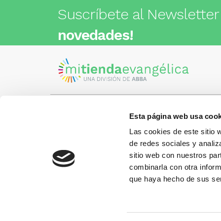
Suscríbete al Newsletter
novedades!
Esta página web usa cook
Visita nuestra tienda
C/Cartagena 180 - 08013 -
Las cookies de este sitio 
Barcelona
Metro: ¿Cómo llegar?
de redes sociales y analiz
¿Tienes
• Encants (L2) - a 1 calle
Llámano
sitio web con nuestros par
• Glòries (L1) - a 3 calles
gusto.
• Sagrada Familia (L2, L5) - a 6
combinarla con otra inform
calles
que haya hecho de sus ser
Más información:
www.libreriaabba.com