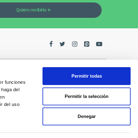
Quiero recibirlo
Permitir todas
er funciones
edes
 haga del
Permitir la selección
den
de la
r del uso
Denegar
s