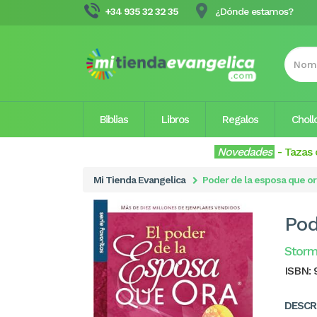
+34 935 32 32 35
¿Dónde estamos?
Biblias
Libros
Regalos
Choll
Novedades
-
Tazas 
Mi Tienda Evangelica
Poder de la esposa que ora
Pod
Storm
ISBN:
DESCR