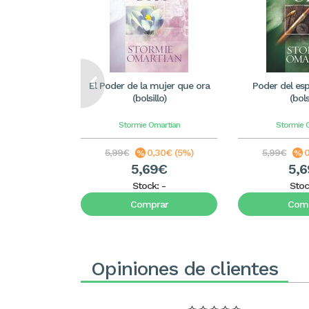
El Poder de la mujer que ora
Poder del es
(bolsillo)
(bols
Stormie Omartian
Stormie 
5,99€
0,30€ (5%)
5,99€
0
5,69€
5,
Stock:
-
Stoc
Comprar
Comp
Opiniones de clientes