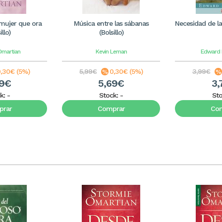
 mujer que ora
Música entre las sábanas
Necesidad de la 
illo)
(Bolsillo)
Omartian
Kevin Leman
Edward 
,30€ (5%)
5,99€
0,30€ (5%)
3,99€
69€
5,69€
3,
k:
-
Stock:
-
St
rar
Comprar
Co