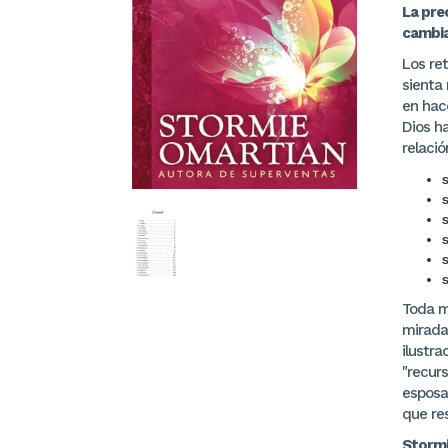
La pre
cambia
Los re
sienta
en hac
Dios h
relació
s
s
s
s
Toda m
mirada
ilustra
"recurs
esposa
que re
Stormi