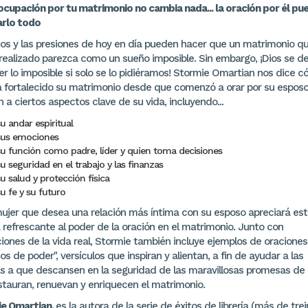
ocupación por tu matrimonio no cambia nada... la oración por él pu
rlo todo
tos y las presiones de hoy en día pueden hacer que un matrimonio q
 realizado parezca como un sueño imposible. Sin embargo, ¡Dios se de
er lo imposible si solo se lo pidiéramos! Stormie Omartian nos dice 
a fortalecido su matrimonio desde que comenzó a orar por su espos
n a ciertos aspectos clave de su vida, incluyendo...
u andar espiritual
sus emociones
su función como padre, líder y quien toma decisiones
u seguridad en el trabajo y las finanzas
u salud y protección física
u fe y su futuro
ujer que desea una relación más íntima con su esposo apreciará es
 refrescante al poder de la oración en el matrimonio. Junto con
ciones de la vida real, Stormie también incluye ejemplos de oraciones
os de poder", versículos que inspiran y alientan, a fin de ayudar a las
s a que descansen en la seguridad de las maravillosas promesas de 
stauran, renuevan y enriquecen el matrimonio.
e Omartian,
es la autora de la serie de éxitos de librería (más de trei