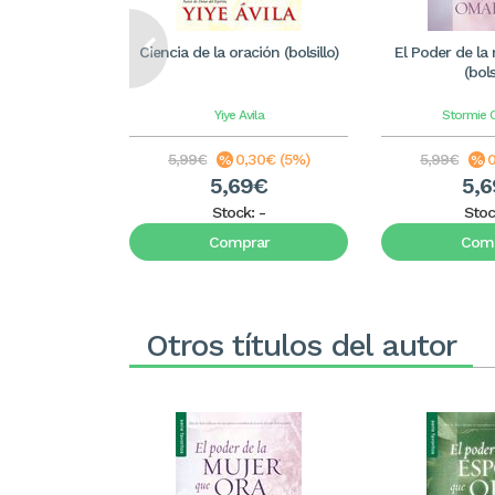
Ciencia de la oración (bolsillo)
El Poder de la
(bols
Yiye Avila
Stormie 
5,99€
0,30€ (5%)
5,99€
0
5,69€
5,
Stock:
-
Stoc
Comprar
Comp
Otros títulos del autor