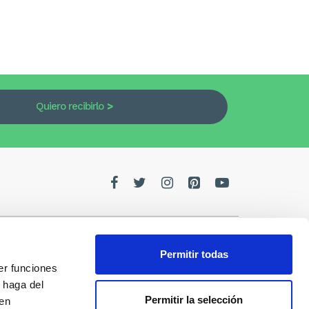
Quiero recibirlo
Permitir todas
er funciones
edes
 haga del
Permitir la selección
den
de la