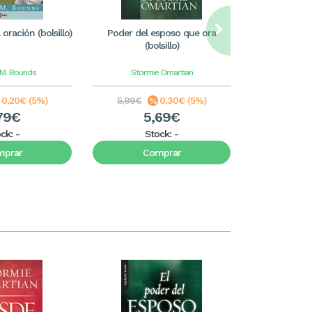
oración (bolsillo)
Poder del esposo que ora
Una espos
(bolsillo)
corazon de
M. Bounds
Stormie Omartian
Eliza
0,20€ (5%)
5,99€
0,30€ (5%)
5,99€
79€
5,69€
5
ock:
-
Stock:
-
S
mprar
Comprar
C