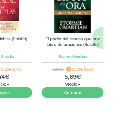
eblas (Bolsillo)
El poder del esposo que ora:
Guerrero de 
Libro de oraciones (Bolsillo)
 Omartian
Stormie Omartian
Storm
0,25€ (5%)
5,99€
0,30€ (5%)
5,99€
74€
5,69€
5
ock:
-
Stock:
-
S
mprar
Comprar
C