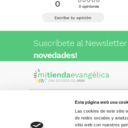
0
0 opiniones
Escribe tu opinión
Suscríbete al Newsletter
novedades!
Esta página web usa cook
Visita nuestra tienda
C/Cartagena 180 - 08013 -
Las cookies de este sitio 
Barcelona
Metro: ¿Cómo llegar?
de redes sociales y analiz
¿Tienes
• Encants (L2) - a 1 calle
Llámano
sitio web con nuestros par
• Glòries (L1) - a 3 calles