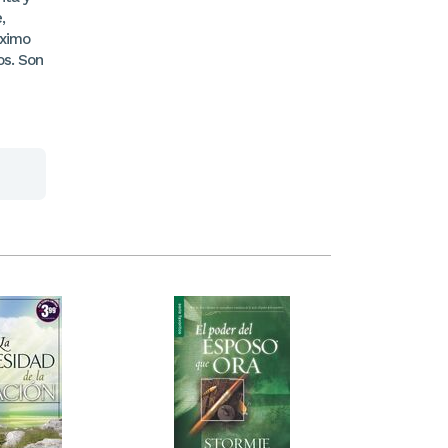
,
óximo
os. Son