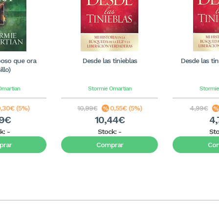
poso que ora
Desde las tinieblas
Desde las tini
illo)
Omartian
Stormie Omartian
Stormie
,30€ (5%)
10,99€
0,55€ (5%)
4,99€
69€
10,44€
4,
k:
-
Stock:
-
St
rar
Comprar
Co