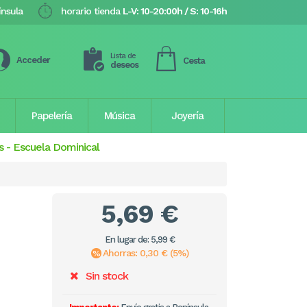
ínsula
horario tienda
L-V: 10-20:00h / S: 10-16h
Lista de
Acceder
Cesta
deseos
Papelería
Música
Joyería
s
-
Escuela Dominical
5,69 €
En lugar de: 5,99 €
Ahorras: 0,30 € (5%)
Sin stock