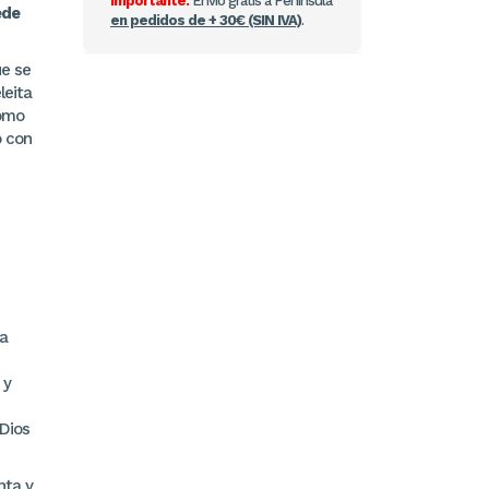
Importante:
Envío gratis a Península
ede
en pedidos de + 30€ (SIN IVA)
.
ue se
leita
cómo
o con
ta
 y
Dios
nta y