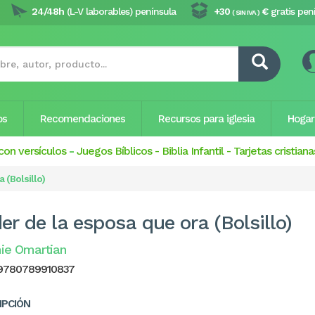
24/48h
(L-V laborables) península
+30
€
gratis pen
( SIN IVA )
os
Recomendaciones
Recursos para iglesia
Hogar
con versículos
-
Juegos Bíblicos
-
Biblia Infantil
-
Tarjetas cristiana
 (Bolsillo)
er de la esposa que ora (Bolsillo)
ie Omartian
9780789910837
IPCIÓN