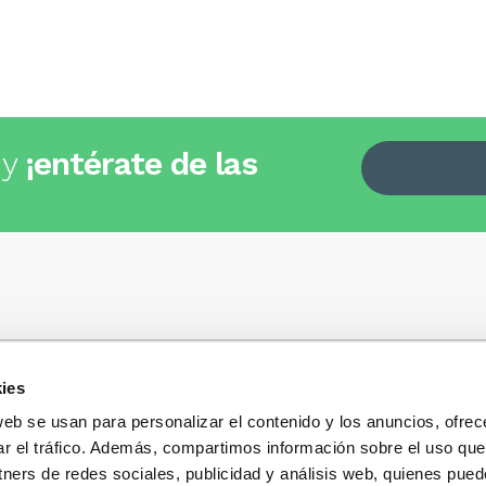
 y
¡entérate de las
ies
Quiénes somos
+34
935 32 32 35
Política de privacidad
web se usan para personalizar el contenido y los anuncios, ofrec
Política de privacidad r
ar el tráfico. Además, compartimos información sobre el uso que
 dudas, consultas o preguntas?
sociales
s y te contestaremos con mucho
tners de redes sociales, publicidad y análisis web, quienes pue
Condiciones generales 