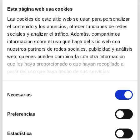
Importante:
Envío gratis a Península
en pedidos de + 30€
(SIN IVA)
.
Esta página web usa cookies
Las cookies de este sitio web se usan para personalizar
el contenido y los anuncios, ofrecer funciones de redes
Los que compraron este
sociales y analizar el tráfico. Además, compartimos
producto, también
información sobre el uso que haga del sitio web con
nuestros partners de redes sociales, publicidad y análisis
compraron
web, quienes pueden combinarla con otra información
que les haya proporcionado o que hayan recopilado a
partir del uso que haya hecho de sus servicios.
Selección
Necesarias
de
consentimiento
Preferencias
Biblia de estudio Vida Plena
Ciencia de la oración
Estadística
RVR60 Piel Especial Negro
(bolsillo)