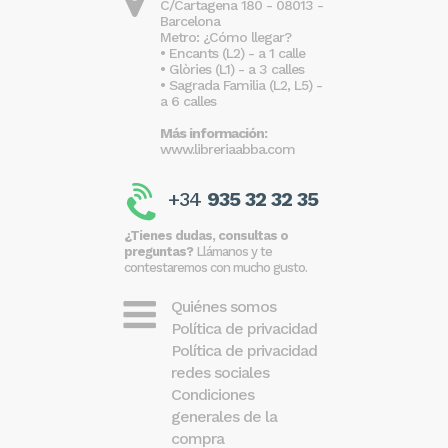
C/Cartagena 180 - 08013 -
Barcelona
Metro: ¿Cómo llegar?
• Encants (L2) - a 1 calle
• Glòries (L1) - a 3 calles
• Sagrada Familia (L2, L5) -
a 6 calles
Más información:
www.libreriaabba.com
+34
935 32 32 35
¿Tienes dudas, consultas o
preguntas?
Llámanos y te
contestaremos con mucho gusto.
Quiénes somos
Política de privacidad
Política de privacidad
redes sociales
Condiciones
generales de la
compra