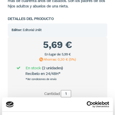
más de cuarenta años de casados. Son los padres de dos
hijos adultos y abuelos de una nieta.
DETALLES DEL PRODUCTO
Editor:
Editorial Unilit
5,69 €
En lugar de: 5,99 €
Ahorras: 0,30 € (5%)
En stock
(2 unidades)
Recíbelo en 24/48H*
*Ver condiciones de envío
Cantidad
Comprar ahora