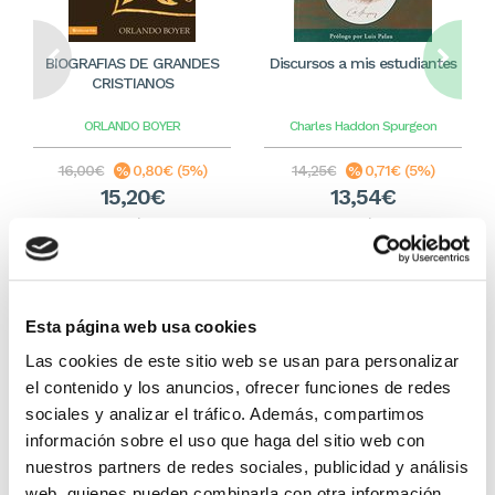
BIOGRAFIAS DE GRANDES
Discursos a mis estudiantes
CRISTIANOS
ORLANDO BOYER
Charles Haddon Spurgeon
16,00€
0,80€ (5%)
14,25€
0,71€ (5%)
15,20€
13,54€
Stock:
-
Stock:
-
Comprar
Comprar
Esta página web usa cookies
Otros títulos del autor
Las cookies de este sitio web se usan para personalizar
el contenido y los anuncios, ofrecer funciones de redes
sociales y analizar el tráfico. Además, compartimos
información sobre el uso que haga del sitio web con
nuestros partners de redes sociales, publicidad y análisis
web, quienes pueden combinarla con otra información