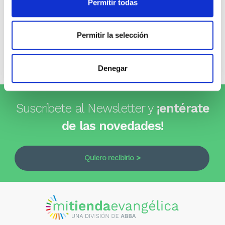
Permitir todas
0
Permitir la selección
0 opiniones
Escribe tu opinión
Denegar
Suscríbete al Newsletter y
¡entérate
de las novedades!
Quiero recibirlo