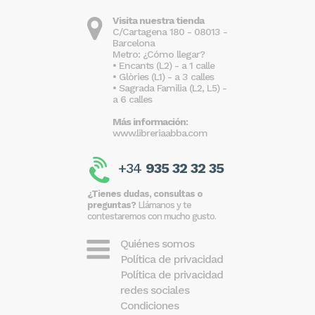
Visita nuestra tienda
C/Cartagena 180 - 08013 -
Barcelona
Metro: ¿Cómo llegar?
• Encants (L2) - a 1 calle
• Glòries (L1) - a 3 calles
• Sagrada Familia (L2, L5) -
a 6 calles
Más información:
www.libreriaabba.com
+34
935 32 32 35
¿Tienes dudas, consultas o
preguntas?
Llámanos y te
contestaremos con mucho gusto.
Quiénes somos
Política de privacidad
Política de privacidad
redes sociales
Condiciones