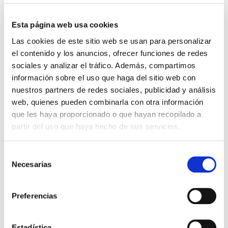
El diario de Álex 3: ¡Álex,
Adoración sin reservas
cámara y acción!
Esta página web usa cookies
Miguel Ángel Gómez & Pedro
Darlene Zschech
Las cookies de este sitio web se usan para personalizar
Garrido
el contenido y los anuncios, ofrecer funciones de redes
13,99€
0,70€ (5%)
sociales y analizar el tráfico. Además, compartimos
9,99€
0,50€ (5%)
13,29€
9,49€
información sobre el uso que haga del sitio web con
Stock:
-
nuestros partners de redes sociales, publicidad y análisis
Stock:
-
Comprar
web, quienes pueden combinarla con otra información
Comprar
que les haya proporcionado o que hayan recopilado a
partir del uso que haya hecho de sus servicios.
Otros títulos del autor
Selección
Necesarias
de
consentimiento
Preferencias
Estadística