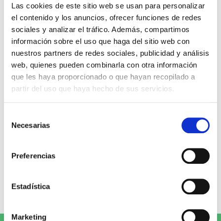
Miguel Ángel Gómez & Pedro
Max Lucado
Las cookies de este sitio web se usan para personalizar
Garrido
el contenido y los anuncios, ofrecer funciones de redes
16,00€
0,80€ (5%)
sociales y analizar el tráfico. Además, compartimos
9,99€
0,50€ (5%)
15,20€
información sobre el uso que haga del sitio web con
9,49€
Stock:
-
nuestros partners de redes sociales, publicidad y análisis
Stock:
-
Comprar
web, quienes pueden combinarla con otra información
Comprar
que les haya proporcionado o que hayan recopilado a
partir del uso que haya hecho de sus servicios.
Opiniones de clientes
Selección
Necesarias
de
0
consentimiento
Preferencias
0 opiniones
Estadística
Escribe tu opinión
Marketing