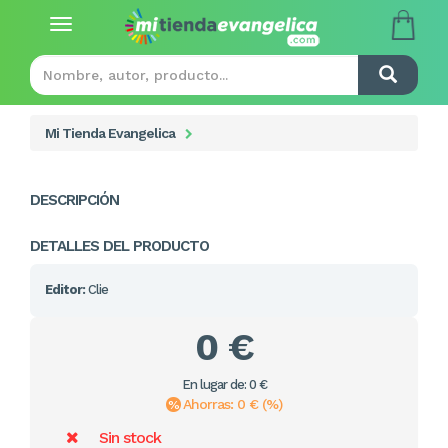
Toggle
navigation
Mi Tienda Evangelica
DESCRIPCIÓN
DETALLES DEL PRODUCTO
Editor:
Clie
0 €
En lugar de: 0 €
Ahorras: 0 € (%)
Sin stock