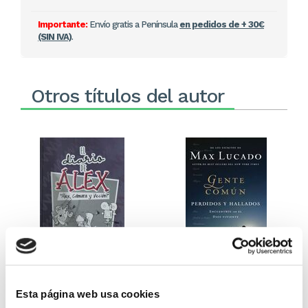
Importante:
Envío gratis a Península
en pedidos de + 30€
(SIN IVA)
.
Otros títulos del autor
El diario de Álex 3: ¡Álex,
Gente Común Perdidos y
cámara y acción!
Hallados
Esta página web usa cookies