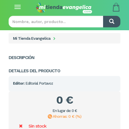
Toggle
navigation
Mi Tienda Evangelica
DESCRIPCIÓN
DETALLES DEL PRODUCTO
Editor:
Editorial Portavoz
0 €
En lugar de: 0 €
Ahorras: 0 € (%)
Sin stock