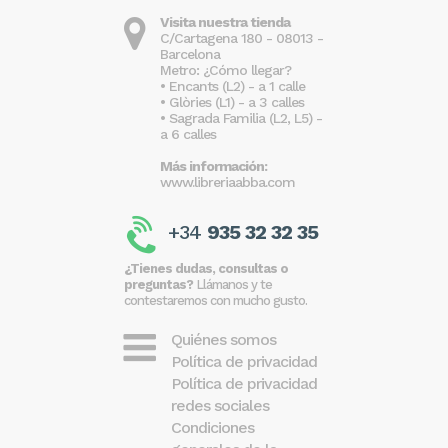
Visita nuestra tienda
C/Cartagena 180 - 08013 -
Barcelona
Metro: ¿Cómo llegar?
• Encants (L2) - a 1 calle
• Glòries (L1) - a 3 calles
• Sagrada Familia (L2, L5) -
a 6 calles
Más información:
www.libreriaabba.com
+34
935 32 32 35
¿Tienes dudas, consultas o
preguntas?
Llámanos y te
contestaremos con mucho gusto.
Quiénes somos
Política de privacidad
Política de privacidad
redes sociales
Condiciones