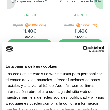
¿Por qué soy cristiano?
Como comprender la Biblia
John Stott
John Stott
12,00€
0,60€ (5%)
12,00€
0,60€ (5%)
11,40€
11,40€
Stock:
-
Stock:
-
Comprar
Comprar
Otros títulos del autor
Esta página web usa cookies
Las cookies de este sitio web se usan para personalizar
el contenido y los anuncios, ofrecer funciones de redes
sociales y analizar el tráfico. Además, compartimos
información sobre el uso que haga del sitio web con
nuestros partners de redes sociales, publicidad y análisis
web, quienes pueden combinarla con otra información
que les haya proporcionado o que hayan recopilado a