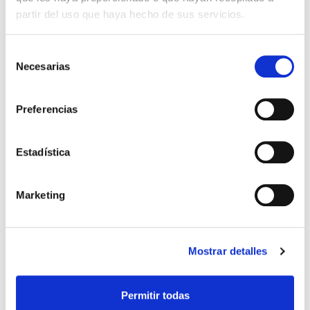
partir del uso que haya hecho de sus servicios.
Selección
El diario de Álex 3: ¡Álex,
Gente Común Perdidos y
Necesarias
de
cámara y acción!
Hallados
consentimiento
Miguel Ángel Gómez & Pedro
Max Lucado
Preferencias
Garrido
16,00€
0,80€ (5%)
9,99€
0,50€ (5%)
15,20€
Estadística
9,49€
Stock:
-
Stock:
-
Comprar
Comprar
Marketing
Opiniones de clientes
Mostrar detalles
0
Permitir todas