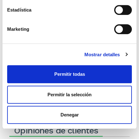
Estadística
Marketing
El diario de Álex 3: ¡Álex,
Gente Común Perdidos y
cámara y acción!
Hallados
Mostrar detalles
Miguel Ángel Gómez & Pedro
Max Lucado
Garrido
Permitir todas
16,00€
0,80€ (5%)
9,99€
0,50€ (5%)
15,20€
9,49€
Stock:
-
Permitir la selección
Stock:
-
Comprar
Comprar
Denegar
Opiniones de clientes