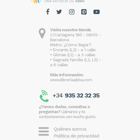
Visita nuestra tienda
C/Cartagena 180 - 08013 -
Barcelona
Metro: ¿Cómo llegar?
• Encants (L2) - a 1 calle
• Glòries (L1) - a 3 calles
• Sagrada Familia (L2, L5) -
a 6 calles
Más información:
www.libreriaabba.com
+34
935 32 32 35
¿Tienes dudas, consultas o
preguntas?
Llámanos y te
contestaremos con mucho gusto.
Quiénes somos
Política de privacidad