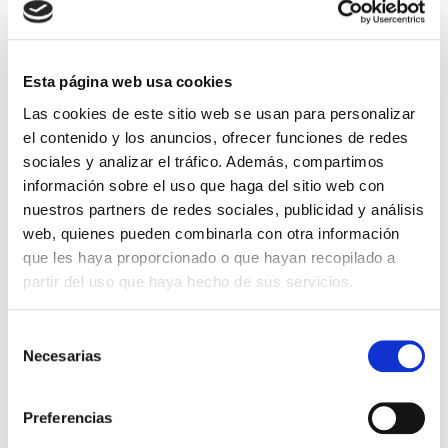
El Régimen - 2
Al borde del Apocalipsis
Esta página web usa cookies
Las cookies de este sitio web se usan para personalizar
Tim LaHaye y Jerry B Jenkins
Tim LaHaye
Craig Parshall
el contenido y los anuncios, ofrecer funciones de redes
sociales y analizar el tráfico. Además, compartimos
14,55€
0,73€ (5%)
14,99€
0,75€ (5%)
información sobre el uso que haga del sitio web con
13,82€
14,24€
nuestros partners de redes sociales, publicidad y análisis
Stock:
-
Stock:
-
web, quienes pueden combinarla con otra información
Comprar
Comprar
que les haya proporcionado o que hayan recopilado a
partir del uso que haya hecho de sus servicios.
Otros títulos del autor
Selección
Necesarias
de
consentimiento
Preferencias