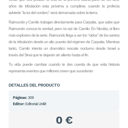
años de tribulación esta próxima a cumplirse, cuando la profecía
advierte “la ira del cordero” será derramada sobre la tierra.
Raimundo y Camilo trabajan directamente para Carpatia, que sabe que
Raimundo conoce la verdad, pero no así de Camilo. En Nicolás, el libro
más explosivo de la serie, Raimundo llega a ser los “oidos” de los santos
de la tribulación desde un alto puesto del régimen de Carpatia. Mientras
tanto, Camilo intenta un dramático rescate nocturno desde Israel a
través del Sinai que te dejarán sin aliento hasta el fin.
Tu vida puede cambiar cuando te des cuenta de que esta historia
representa eventos que millones creen que sucederán
DETALLES DEL PRODUCTO
Páginas:
309
Editor:
Editorial Unilit
0 €