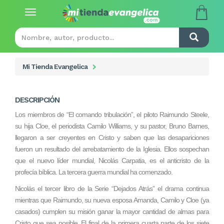
Toggle
navigation
Mi Tienda Evangelica
DESCRIPCIÓN
Los miembros de “El comando tribulación”, el piloto Raimundo Steele,
su hija Cloe, el periodista Camilo Williams, y su pastor, Bruno Barnes,
llegaron a ser creyentes en Cristo y saben que las desapariciones
fueron un resultado del arrebatamiento de la Iglesia. Ellos sospechan
que el nuevo líder mundial, Nicolás Carpatia, es el anticristo de la
profecía bíblica. La tercera guerra mundial ha comenzado.
Nicolás el tercer libro de la Serie “Dejados Atrás” el drama continua
mientras que Raimundo, su nueva esposa Amanda, Camilo y Cloe (ya
casados) cumplen su misión ganar la mayor cantidad de almas para
Cristo que sea posible. El final de la primera cuarta parte de los siete