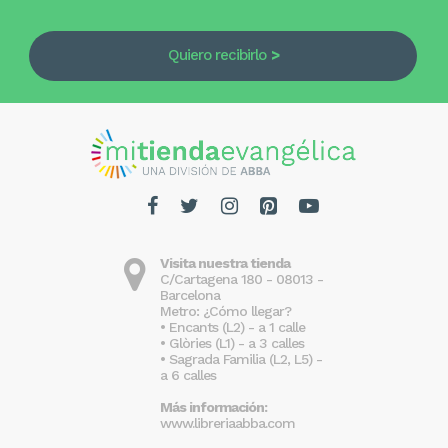
Quiero recibirlo
Visita nuestra tienda
C/Cartagena 180 - 08013 -
Barcelona
Metro: ¿Cómo llegar?
• Encants (L2) - a 1 calle
• Glòries (L1) - a 3 calles
• Sagrada Familia (L2, L5) -
a 6 calles
Más información:
www.libreriaabba.com