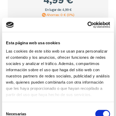
4,99 €
En lugar de: 4,99 €
Ahorras: 0 € (0%)
En stock
(1937 unidades)
Recíbelo en 24/48H*
*Ver condiciones de envío
Esta página web usa cookies
Cantidad
Las cookies de este sitio web se usan para personalizar
el contenido y los anuncios, ofrecer funciones de redes
Comprar ahora
sociales y analizar el tráfico. Además, compartimos
información sobre el uso que haga del sitio web con
Importante:
Envío gratis a Península
en pedidos de + 30€
nuestros partners de redes sociales, publicidad y análisis
(SIN IVA)
.
web, quienes pueden combinarla con otra información
que les haya proporcionado o que hayan recopilado a
partir del uso que haya hecho de sus servicios.
Los que compraron este
producto, también
Selección
compraron
Necesarias
de