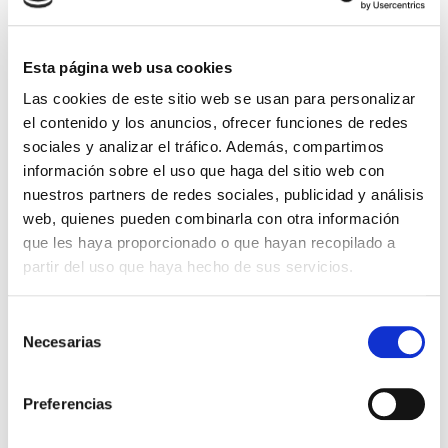
Esta página web usa cookies
Las cookies de este sitio web se usan para personalizar
el contenido y los anuncios, ofrecer funciones de redes
El diario de Álex 3: ¡Álex,
Gente Común Perdidos y
cámara y acción!
Hallados
sociales y analizar el tráfico. Además, compartimos
información sobre el uso que haga del sitio web con
Miguel Ángel Gómez & Pedro
Max Lucado
nuestros partners de redes sociales, publicidad y análisis
Garrido
web, quienes pueden combinarla con otra información
16,00€
0,80€ (5%)
que les haya proporcionado o que hayan recopilado a
9,99€
0,50€ (5%)
15,20€
9,49€
partir del uso que haya hecho de sus servicios.
Stock:
-
Stock:
-
Comprar
Comprar
Selección
Necesarias
de
consentimiento
Opiniones de clientes
Preferencias