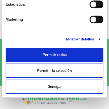
0
Estadística
0 opiniones
Marketing
Escribe tu opinión
Mostrar detalles
Suscríbete al Newsletter y
¡entérate
Permitir todas
de las novedades!
Permitir la selección
Quiero recibirlo
Denegar