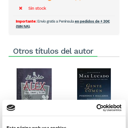
Sin stock
Importante:
Envío gratis a Península
en pedidos de + 30€
(SIN IVA)
.
Otros títulos del autor
El diario de Álex 3: ¡Álex,
Gente Común Perdidos y
Esta página web usa cookies