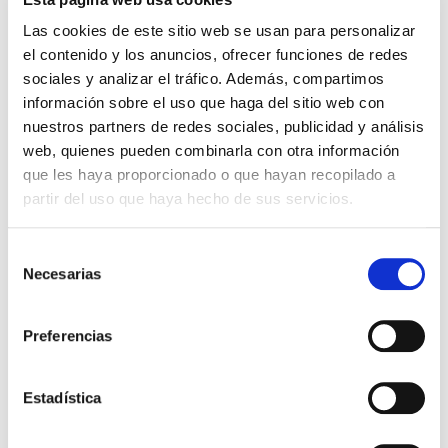
cámara y acción!
Hallados
Las cookies de este sitio web se usan para personalizar
Miguel Ángel Gómez & Pedro
Max Lucado
el contenido y los anuncios, ofrecer funciones de redes
Garrido
sociales y analizar el tráfico. Además, compartimos
16,00€
0,80€ (5%)
información sobre el uso que haga del sitio web con
9,99€
0,50€ (5%)
15,20€
nuestros partners de redes sociales, publicidad y análisis
9,49€
Stock:
-
web, quienes pueden combinarla con otra información
Stock:
-
Comprar
que les haya proporcionado o que hayan recopilado a
Comprar
partir del uso que haya hecho de sus servicios.
Opiniones de clientes
Selección
Necesarias
de
consentimiento
0
Preferencias
0 opiniones
Estadística
Escribe tu opinión