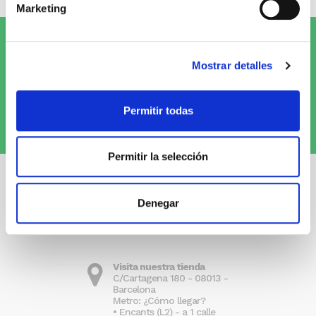
Marketing
Suscríbete al Newsletter y
¡entérate
Mostrar detalles
de las novedades!
Permitir todas
Quiero recibirlo
Permitir la selección
Denegar
Visita nuestra tienda
C/Cartagena 180 - 08013 -
Barcelona
Metro: ¿Cómo llegar?
• Encants (L2) - a 1 calle