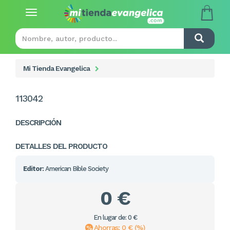
Toggle
navigation
Mi Tienda Evangelica
113042
DESCRIPCIÓN
DETALLES DEL PRODUCTO
Editor:
American Bible Society
0 €
En lugar de: 0 €
Ahorras: 0 € (%)