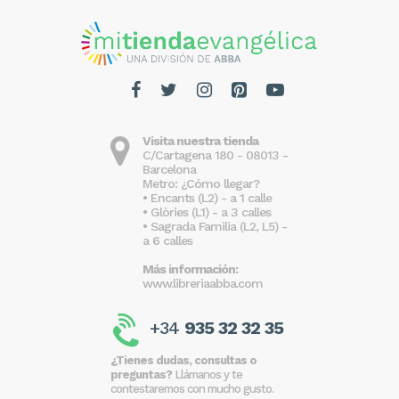
Visita nuestra tienda
C/Cartagena 180 - 08013 -
Barcelona
Metro: ¿Cómo llegar?
• Encants (L2) - a 1 calle
• Glòries (L1) - a 3 calles
• Sagrada Familia (L2, L5) -
a 6 calles
Más información:
www.libreriaabba.com
+34
935 32 32 35
¿Tienes dudas, consultas o
preguntas?
Llámanos y te
contestaremos con mucho gusto.