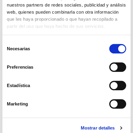
nuestros partners de redes sociales, publicidad y análisis
web, quienes pueden combinarla con otra información
que les haya proporcionado o que hayan recopilado a
partir del uso que haya hecho de sus servicios.
Selección
Necesarias
de
consentimiento
El diario de Álex 3: ¡Álex,
Gente Común Perdidos y
Preferencias
cámara y acción!
Hallados
Miguel Ángel Gómez & Pedro
Max Lucado
Estadística
Garrido
16,00€
0,80€ (5%)
9,99€
0,50€ (5%)
15,20€
Marketing
9,49€
Stock:
-
Stock:
-
Comprar
Comprar
Mostrar detalles