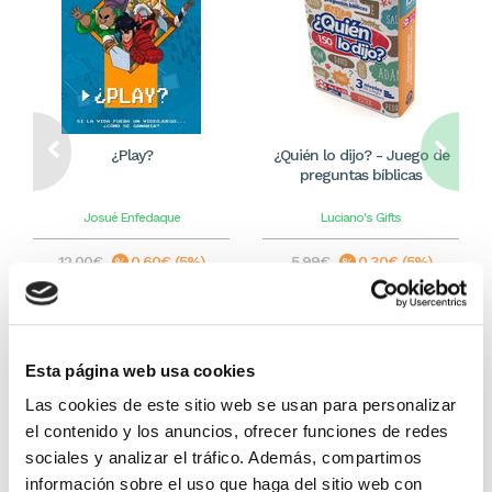
¿Play?
¿Quién lo dijo? - Juego de
preguntas bíblicas
Josué Enfedaque
Luciano's Gifts
12,00€
0,60€ (5%)
5,99€
0,30€ (5%)
11,40€
5,69€
Stock:
-
Stock:
-
Comprar
Comprar
Esta página web usa cookies
Las cookies de este sitio web se usan para personalizar
el contenido y los anuncios, ofrecer funciones de redes
Otros títulos del autor
sociales y analizar el tráfico. Además, compartimos
información sobre el uso que haga del sitio web con