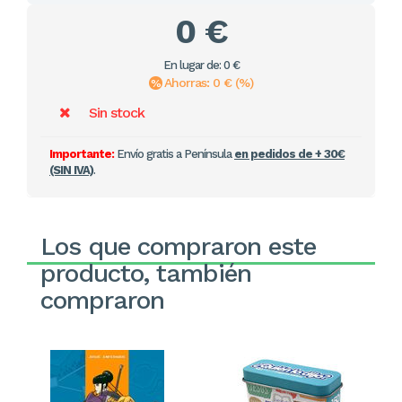
0 €
En lugar de: 0 €
Ahorras: 0 € (%)
Sin stock
Importante:
Envío gratis a Península
en pedidos de + 30€
(SIN IVA)
.
Los que compraron este
producto, también
compraron