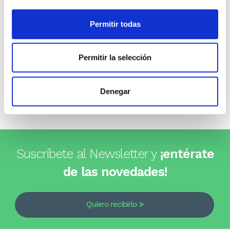
Opiniones de clientes
Permitir todas
0
Permitir la selección
0 opiniones
Denegar
Escribe tu opinión
Suscríbete al Newsletter y
¡entérate
de las novedades!
Quiero recibirlo