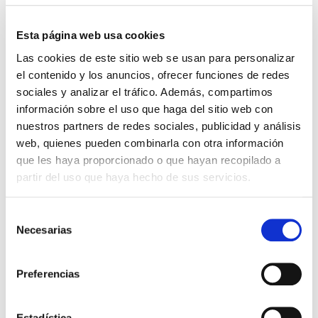
Esta página web usa cookies
Las cookies de este sitio web se usan para personalizar
El diario de Álex 3: ¡Álex,
Gente Común Perdidos y
el contenido y los anuncios, ofrecer funciones de redes
cámara y acción!
Hallados
sociales y analizar el tráfico. Además, compartimos
Miguel Ángel Gómez & Pedro
Max Lucado
información sobre el uso que haga del sitio web con
Garrido
nuestros partners de redes sociales, publicidad y análisis
16,00€
0,80€ (5%)
web, quienes pueden combinarla con otra información
9,99€
0,50€ (5%)
15,20€
que les haya proporcionado o que hayan recopilado a
9,49€
Stock:
-
partir del uso que haya hecho de sus servicios.
Stock:
-
Comprar
Comprar
Selección
Necesarias
de
Opiniones de clientes
consentimiento
Preferencias
0
Estadística