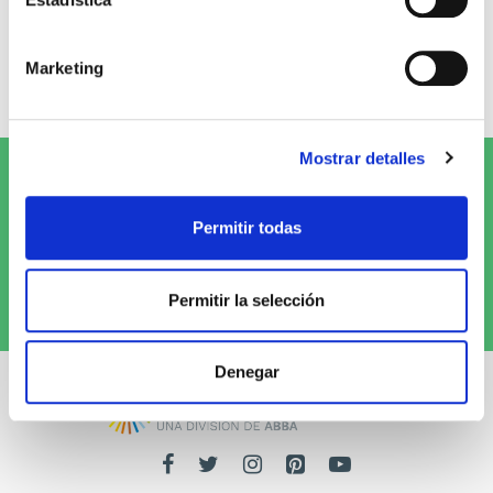
0 opiniones
Marketing
Escribe tu opinión
Mostrar detalles
Suscríbete al Newsletter y
¡entérate
de las novedades!
Permitir todas
Quiero recibirlo
Permitir la selección
Denegar