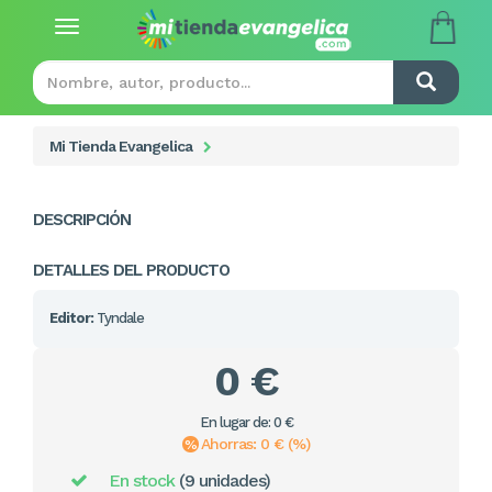
Toggle
navigation
Mi Tienda Evangelica
DESCRIPCIÓN
DETALLES DEL PRODUCTO
Editor:
Tyndale
0 €
En lugar de: 0 €
Ahorras: 0 € (%)
En stock
(9 unidades)