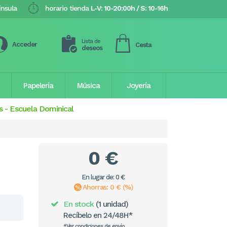
ínsula
horario tienda
L-V: 10-20:00h / S: 10-16h
Lista de
Acceder
Cesta
deseos
Papelería
Música
Joyería
s
-
Escuela Dominical
0 €
En lugar de: 0 €
Ahorras: 0 € (%)
En stock
(1 unidad)
Recíbelo en 24/48H*
*Ver condiciones de envío