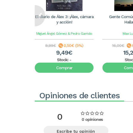
El diario de Álex 3: ¡Álex, cámara
Gente Común
y acción!
Hall
Miguel Ángel Gómez & Pedro Garrido
Max L
9,99€
0,50€ (5%)
16,00€
9,49€
15,
Stock:
-
Stoc
Comprar
Comp
Opiniones de clientes
0
0 opiniones
Escribe tu opinión