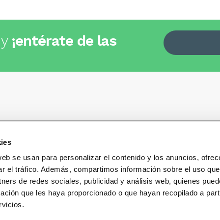
 y
¡entérate de las
ies
Quiénes somos
+34
935 32 32 35
Política de privacidad
web se usan para personalizar el contenido y los anuncios, ofrec
Política de privacidad r
ar el tráfico. Además, compartimos información sobre el uso que
 dudas, consultas o preguntas?
sociales
s y te contestaremos con mucho
tners de redes sociales, publicidad y análisis web, quienes pue
Condiciones generales 
ación que les haya proporcionado o que hayan recopilado a parti
compra
vicios.
Blog
Cambios y devolucione