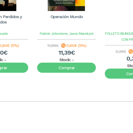
 Perdidos y
Operación Mundo
ados
ucado
Patrick Johnstone; Jason Mandryck
FOLLETO BILINGU
CON P
0,80€ (5%)
11,99€
0,60€ (5%)
20€
11,39€
0,35€
0,
k:
-
Stock:
-
St
rar
Comprar
Co