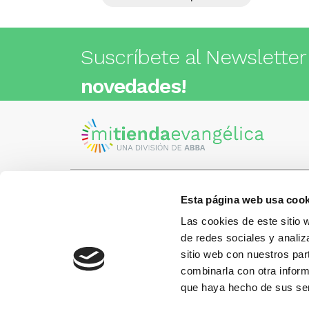
Suscríbete al Newsletter
novedades!
Esta página web usa cook
Visita nuestra tienda
C/Cartagena 180 - 08013 -
Las cookies de este sitio 
Barcelona
Metro: ¿Cómo llegar?
de redes sociales y analiz
¿Tienes
• Encants (L2) - a 1 calle
Llámano
sitio web con nuestros par
• Glòries (L1) - a 3 calles
gusto.
• Sagrada Familia (L2, L5) - a 6
combinarla con otra inform
calles
que haya hecho de sus ser
Más información: