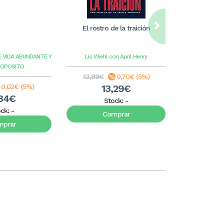
El rostro de la traición
William Care
ilus
E VIDA ABUNDANTE Y
Lis Wiehl con April Henry
Benge
G
ROPOSITO
13,99€
0,70€ (5%)
8,99€
0,02€ (5%)
13,29€
8
34€
Stock:
-
S
ock:
-
Comprar
C
mprar