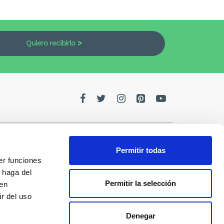
Quiero recibirlo
Permitir todas
er funciones
edes
 haga del
Permitir la selección
den
de la
r del uso
Denegar
s