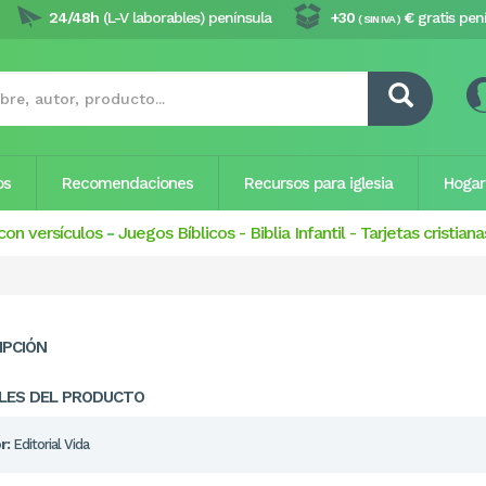
24/48h
(L-V laborables) península
+30
€
gratis pen
( SIN IVA )
os
Recomendaciones
Recursos para iglesia
Hogar
con versículos
-
Juegos Bíblicos
-
Biblia Infantil
-
Tarjetas cristiana
IPCIÓN
LES DEL PRODUCTO
r:
Editorial Vida