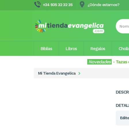
+34 935 32 32 35
¿Dónde estamos?
Biblias
Libros
Regalos
Choll
Novedades
-
Tazas 
Mi Tienda Evangelica
DESCR
DETAL
Edito