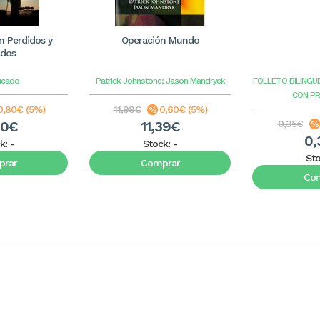
 Perdidos y
Operación Mundo
ados
ucado
Patrick Johnstone; Jason Mandryck
FOLLETO BILINGU
CON P
0,80€ (5%)
11,99€
0,60€ (5%)
20€
11,39€
0,35€
0,
k:
-
Stock:
-
St
rar
Comprar
Co