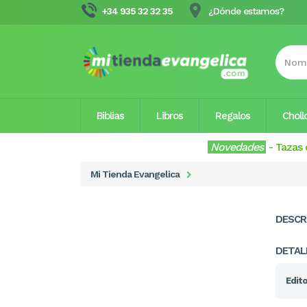
+34 935 32 32 35
¿Dónde estamos?
Biblias
Libros
Regalos
Choll
Novedades
-
Tazas 
Mi Tienda Evangelica
DESCR
DETAL
Edito