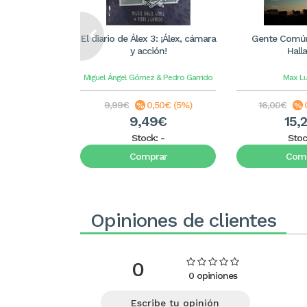
El diario de Álex 3: ¡Álex, cámara
Gente Común
y acción!
Hall
Miguel Ángel Gómez & Pedro Garrido
Max L
9,99€
0,50€ (5%)
16,00€
9,49€
15,
Stock:
-
Stoc
Comprar
Comp
Opiniones de clientes
0
0 opiniones
Escribe tu opinión