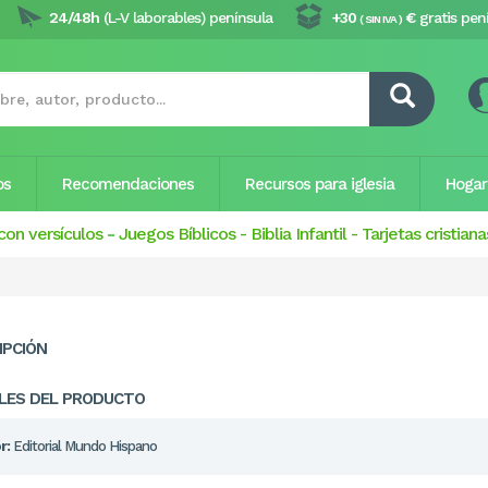
24/48h
(L-V laborables) península
+30
€
gratis pen
( SIN IVA )
os
Recomendaciones
Recursos para iglesia
Hogar
con versículos
-
Juegos Bíblicos
-
Biblia Infantil
-
Tarjetas cristiana
IPCIÓN
LES DEL PRODUCTO
r:
Editorial Mundo Hispano