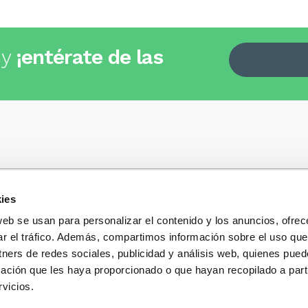
 y
¡entérate de las
ies
Quiénes somos
+34
935 32 32 35
Política de privacidad
web se usan para personalizar el contenido y los anuncios, ofrec
Política de privacidad r
ar el tráfico. Además, compartimos información sobre el uso que
 dudas, consultas o preguntas?
sociales
s y te contestaremos con mucho
tners de redes sociales, publicidad y análisis web, quienes pue
Condiciones generales 
ación que les haya proporcionado o que hayan recopilado a parti
compra
vicios.
Blog
Cambios y devolucione