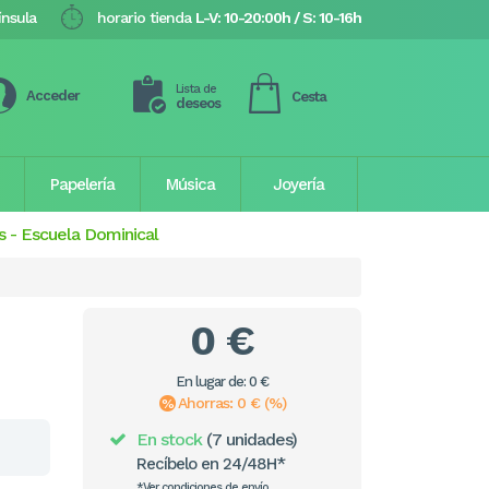
ínsula
horario tienda
L-V: 10-20:00h / S: 10-16h
Lista de
Acceder
Cesta
deseos
Papelería
Música
Joyería
s
-
Escuela Dominical
0 €
En lugar de: 0 €
Ahorras: 0 € (%)
En stock
(7 unidades)
Recíbelo en 24/48H*
*Ver condiciones de envío