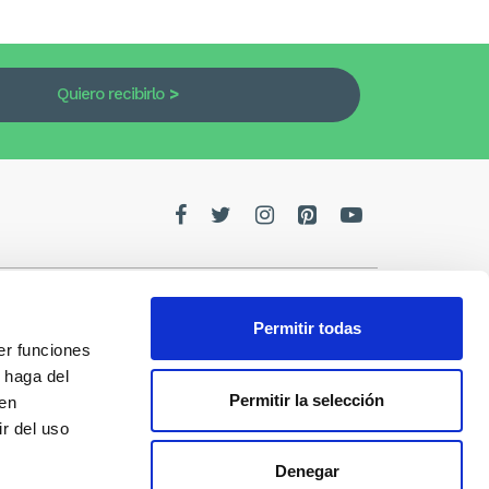
Quiero recibirlo
Permitir todas
er funciones
edes
 haga del
Permitir la selección
den
de la
r del uso
Denegar
s