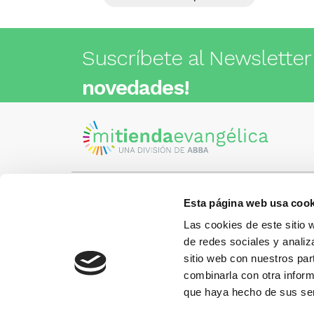
Suscríbete al Newsletter
novedades!
Esta página web usa cook
Visita nuestra tienda
C/Cartagena 180 - 08013 -
Las cookies de este sitio 
Barcelona
Metro: ¿Cómo llegar?
de redes sociales y analiz
¿Tienes
• Encants (L2) - a 1 calle
Llámano
sitio web con nuestros par
• Glòries (L1) - a 3 calles
gusto.
• Sagrada Familia (L2, L5) - a 6
combinarla con otra inform
calles
que haya hecho de sus ser
Más información: