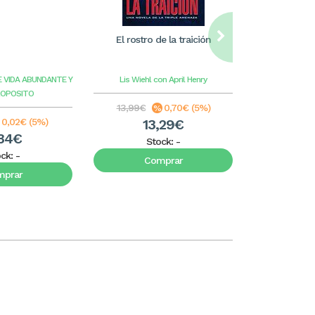
El rostro de la traición
William Care
ilus
E VIDA ABUNDANTE Y
Lis Wiehl con April Henry
Benge
G
ROPOSITO
13,99€
0,70€ (5%)
8,99€
0,02€ (5%)
13,29€
8
34€
Stock:
-
S
ock:
-
Comprar
C
mprar