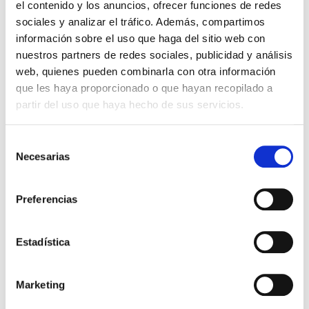
compraron
el contenido y los anuncios, ofrecer funciones de redes
sociales y analizar el tráfico. Además, compartimos
información sobre el uso que haga del sitio web con
nuestros partners de redes sociales, publicidad y análisis
web, quienes pueden combinarla con otra información
que les haya proporcionado o que hayan recopilado a
partir del uso que haya hecho de sus servicios.
Selección
Necesarias
de
consentimiento
Biblia de estudio Plenitud
Biblia de estudio Vida Plena
RVR60 Tapa Dura con índice
RVR60 dos tonos marron
Preferencias
RVR60
Reina Valera 1960
Estadística
55,00€
2,75€ (5%)
69,99€
3,50€ (5%)
52,25€
66,49€
Marketing
Stock:
-
Stock:
-
Comprar
Comprar