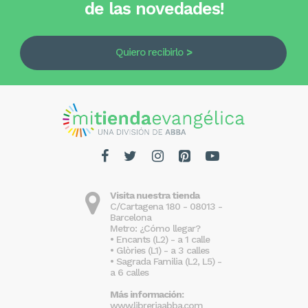
de las novedades!
Quiero recibirlo
Visita nuestra tienda
C/Cartagena 180 - 08013 -
Barcelona
Metro: ¿Cómo llegar?
• Encants (L2) - a 1 calle
• Glòries (L1) - a 3 calles
• Sagrada Familia (L2, L5) -
a 6 calles
Más información:
www.libreriaabba.com