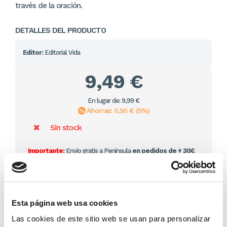
través de la oración.
DETALLES DEL PRODUCTO
Editor:
Editorial Vida
9,49 €
En lugar de: 9,99 €
Ahorras: 0,50 € (5%)
Sin stock
Importante:
Envío gratis a Península
en pedidos de + 30€
(SIN IVA)
.
Los que compraron este
Esta página web usa cookies
producto, también
Las cookies de este sitio web se usan para personalizar