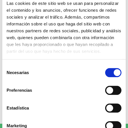
Miguel Ángel Gómez & Pedro
Max Lucado
Las cookies de este sitio web se usan para personalizar
Garrido
el contenido y los anuncios, ofrecer funciones de redes
16,00€
0,80€ (5%)
sociales y analizar el tráfico. Además, compartimos
9,99€
0,50€ (5%)
15,20€
información sobre el uso que haga del sitio web con
9,49€
Stock:
-
nuestros partners de redes sociales, publicidad y análisis
Stock:
-
Comprar
web, quienes pueden combinarla con otra información
Comprar
que les haya proporcionado o que hayan recopilado a
partir del uso que haya hecho de sus servicios.
Opiniones de clientes
Selección
Necesarias
de
0
consentimiento
Preferencias
0 opiniones
Estadística
Escribe tu opinión
Marketing