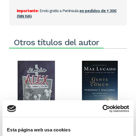
Importante:
Envío gratis a Península
en pedidos de + 30€
(SIN IVA)
.
Otros títulos del autor
El diario de Álex 3: ¡Álex,
Gente Común Perdidos y
cámara y acción!
Hallados
Esta página web usa cookies