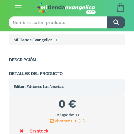
Toggle
navigation
Mi Tienda Evangelica
DESCRIPCIÓN
DETALLES DEL PRODUCTO
Editor:
Ediciones Las Americas
0 €
En lugar de: 0 €
Ahorras: 0 € (%)
Sin stock