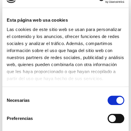
Esta página web usa cookies
Las cookies de este sitio web se usan para personalizar
el contenido y los anuncios, ofrecer funciones de redes
El diario de Álex 3: ¡Álex,
Gente Común Perdidos y
cámara y acción!
Hallados
sociales y analizar el tráfico. Además, compartimos
información sobre el uso que haga del sitio web con
Miguel Ángel Gómez & Pedro
Max Lucado
nuestros partners de redes sociales, publicidad y análisis
Garrido
web, quienes pueden combinarla con otra información
16,00€
0,80€ (5%)
que les haya proporcionado o que hayan recopilado a
9,99€
0,50€ (5%)
15,20€
9,49€
partir del uso que haya hecho de sus servicios.
Stock:
-
Stock:
-
Comprar
Comprar
Selección
Necesarias
de
consentimiento
Opiniones de clientes
Preferencias