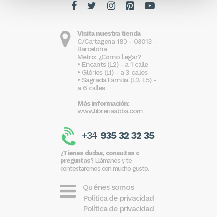
Visita nuestra tienda
C/Cartagena 180 - 08013 -
Barcelona
Metro: ¿Cómo llegar?
• Encants (L2) - a 1 calle
• Glòries (L1) - a 3 calles
• Sagrada Familia (L2, L5) -
a 6 calles
Más información:
www.libreriaabba.com
+34
935 32 32 35
¿Tienes dudas, consultas o
preguntas?
Llámanos y te
contestaremos con mucho gusto.
Quiénes somos
Política de privacidad
Política de privacidad