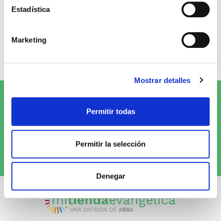
0
Estadística
0 opiniones
Marketing
Escribe tu opinión
Mostrar detalles
Suscríbete al Newsletter y
¡entérate
Permitir todas
de las novedades!
Permitir la selección
Quiero recibirlo
Denegar