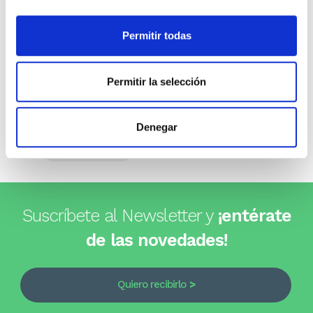
Opiniones de clientes
Permitir todas
0
Permitir la selección
0 opiniones
Denegar
Escribe tu opinión
Suscríbete al Newsletter y
¡entérate
de las novedades!
Quiero recibirlo