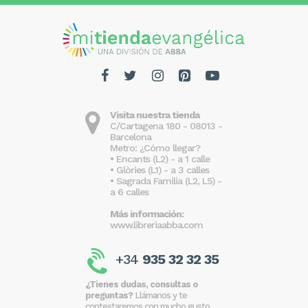
Visita nuestra tienda
C/Cartagena 180 - 08013 -
Barcelona
Metro: ¿Cómo llegar?
• Encants (L2) - a 1 calle
• Glòries (L1) - a 3 calles
• Sagrada Familia (L2, L5) -
a 6 calles
Más información:
www.libreriaabba.com
+34
935 32 32 35
¿Tienes dudas, consultas o
preguntas?
Llámanos y te
contestaremos con mucho gusto.