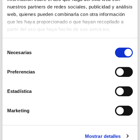
nuestros partners de redes sociales, publicidad y análisis
web, quienes pueden combinarla con otra información
que les haya proporcionado o que hayan recopilado a
partir del uso que haya hecho de sus servicios.
Selección
Necesarias
de
consentimiento
El diario de Álex 3: ¡Álex,
Gente Común Perdidos y
Preferencias
cámara y acción!
Hallados
Miguel Ángel Gómez & Pedro
Max Lucado
Estadística
Garrido
16,00€
0,80€ (5%)
9,99€
0,50€ (5%)
15,20€
Marketing
9,49€
Stock:
-
Stock:
-
Comprar
Comprar
Mostrar detalles