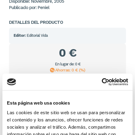
Disponible: Noviembre, 2005
Publicado por: Peniel
DETALLES DEL PRODUCTO
Editor:
Editorial Vida
0 €
En lugar de: 0 €
Ahorras: 0 € (%)
Sin stock
Importante:
Envío gratis a Península
en pedidos de + 30€
(SIN IVA)
.
Esta página web usa cookies
Las cookies de este sitio web se usan para personalizar
el contenido y los anuncios, ofrecer funciones de redes
Otros títulos del autor
sociales y analizar el tráfico. Además, compartimos
información sobre el uso que haga del sitio web con