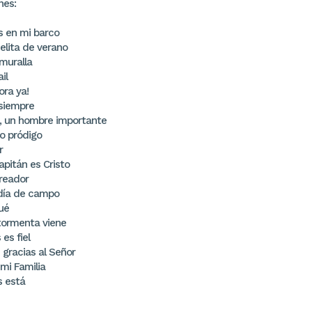
nes:
s en mi barco
elita de verano
muralla
il
hora ya!
 siempre
é, un hombre importante
ijo pródigo
r
capitán es Cristo
creador
 día de campo
ué
 tormenta viene
 es fiel
 gracias al Señor
 mi Familia
s está