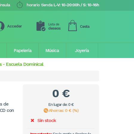
ínsula
horario tienda
L-V: 10-20:00h / S: 10-16h
Lista de
Acceder
Cesta
deseos
Papelería
Música
Joyería
s
-
Escuela Dominical
0 €
as de
En lugar de: 0 €
 CD con
Ahorras: 0 € (%)
Sin stock