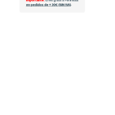
Importante:
Envío gratis a Península
en pedidos de + 30€ (SIN IVA)
.