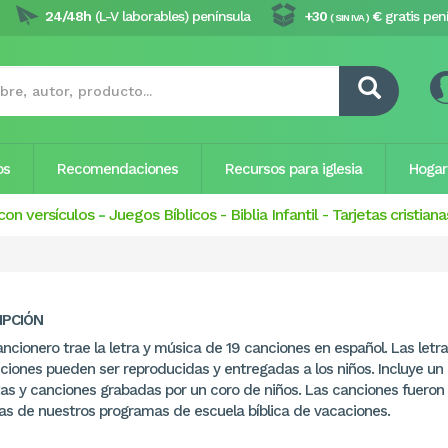
24/48h
(L-V laborables) península
+30
€
gratis pen
( SIN IVA )
os
Recomendaciones
Recursos para iglesia
Hogar
con versículos
-
Juegos Bíblicos
-
Biblia Infantil
-
Tarjetas cristiana
IPCIÓN
ncionero trae la letra y música de 19 canciones en español. Las letr
nciones pueden ser reproducidas y entregadas a los niños. Incluye un
stas y canciones grabadas por un coro de niños. Las canciones fueron
s de nuestros programas de escuela bíblica de vacaciones.