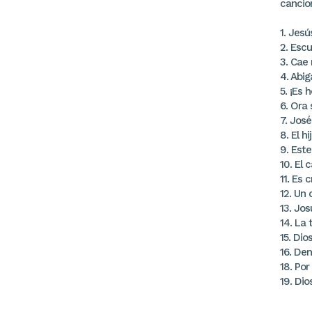
cancio
1. Jesú
2. Escu
3. Cae 
4. Abiga
5. ¡Es 
6. Ora
7. Jos
8. El h
9. Este
10. El 
11. Es 
12. Un
13. Jos
14. La
15. Dios
16. Den
18. Por
19. Dio