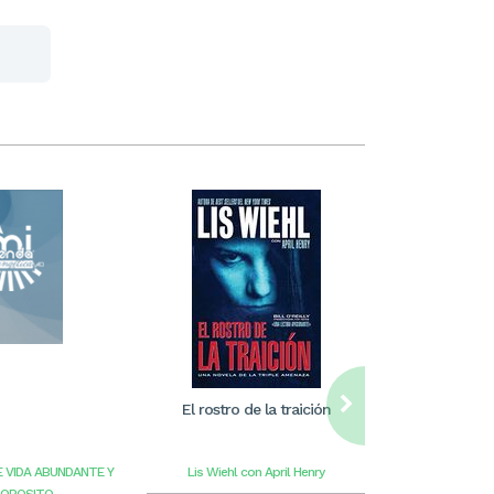
El rostro de la traición
William Care
ilus
E VIDA ABUNDANTE Y
Lis Wiehl con April Henry
Benge
G