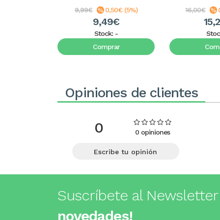
9,99€
0,50€ (5%)
16,00€
9,49€
15,
Stock:
-
Stoc
Comprar
Comp
Opiniones de clientes
0
0 opiniones
Escribe tu opinión
Suscríbete al Newsletter
novedades!