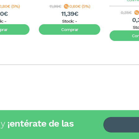
CON P
0,80€ (5%)
11,99€
0,60€ (5%)
20€
11,39€
0,35€
0,
k:
-
Stock:
-
St
rar
Comprar
Co
 y
¡entérate de las