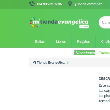
+34 935 32 32 35
¿Dónde estamos?
Biblias
Libros
Regalos
Choll
Novedades
-
Tazas 
Mi Tienda Evangelica
DESCR
Este ca
las ca
las pi
tomada