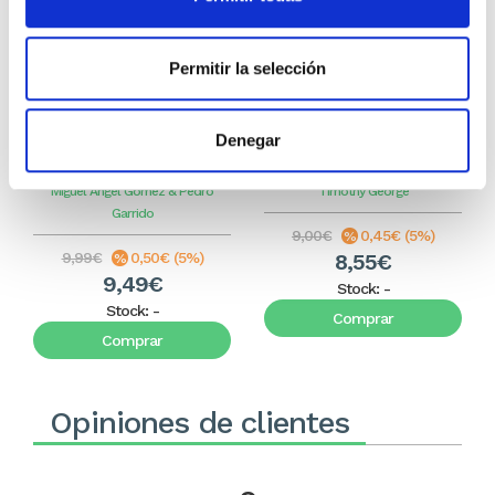
Permitir la selección
El diario de Álex 3: ¡Álex,
¿El Mismo Dios?
Denegar
cámara y acción!
Miguel Ángel Gómez & Pedro
Timothy George
Garrido
9,00€
0,45€ (5%)
9,99€
0,50€ (5%)
8,55€
9,49€
Stock:
-
Stock:
-
Comprar
Comprar
Opiniones de clientes