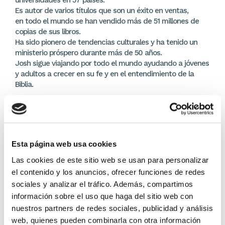
Es autor de varios títulos que son un éxito en ventas,
en todo el mundo se han vendido más de 51 millones de
copias de sus libros.
Ha sido pionero de tendencias culturales y ha tenido un
ministerio próspero durante más de 50 años.
Josh sigue viajando por todo el mundo ayudando a jóvenes
y adultos a crecer en su fe y en el entendimiento de la
Biblia.
DETALLES DEL PRODUCTO
Editor:
Editorial Patmos
Esta página web usa cookies
7,55 €
Las cookies de este sitio web se usan para personalizar
el contenido y los anuncios, ofrecer funciones de redes
En lugar de: 7,95 €
sociales y analizar el tráfico. Además, compartimos
Ahorras: 0,40 € (5%)
información sobre el uso que haga del sitio web con
En stock
(11 unidades)
nuestros partners de redes sociales, publicidad y análisis
Recíbelo en 24/48H*
web, quienes pueden combinarla con otra información