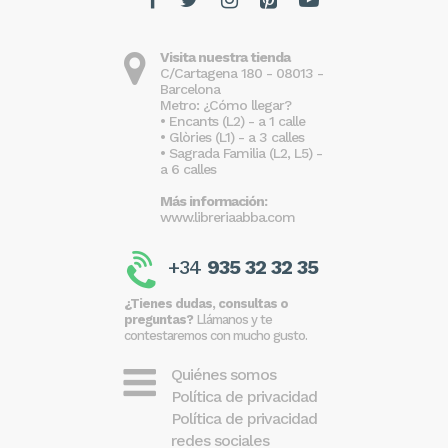
Visita nuestra tienda
C/Cartagena 180 - 08013 -
Barcelona
Metro: ¿Cómo llegar?
• Encants (L2) - a 1 calle
• Glòries (L1) - a 3 calles
• Sagrada Familia (L2, L5) -
a 6 calles
Más información:
www.libreriaabba.com
+34
935 32 32 35
¿Tienes dudas, consultas o
preguntas?
Llámanos y te
contestaremos con mucho gusto.
Quiénes somos
Política de privacidad
Política de privacidad
redes sociales