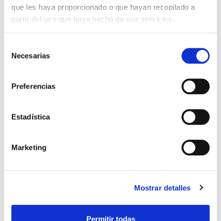
*Ver condiciones de envío
que les haya proporcionado o que hayan recopilado a
partir del uso que haya hecho de sus servicios.
Cantidad
Selección
Comprar ahora
Necesarias
de
consentimiento
Importante:
Envío gratis a Península
en pedidos de + 30€
(SIN IVA)
.
Preferencias
Estadística
Los que compraron este
producto, también
Marketing
compraron
Mostrar detalles
Permitir todas