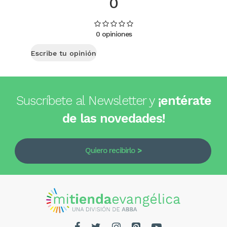
0
0 opiniones
Escribe tu opinión
Suscríbete al Newsletter y
¡entérate
de las novedades!
Quiero recibirlo