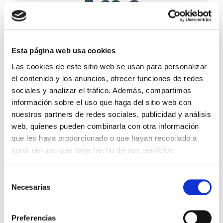
5,69 €
En lugar de: 5,99 €
Ahorras: 0,30 € (5%)
Sin stock
Esta página web usa cookies
Las cookies de este sitio web se usan para personalizar
Importante:
Envío gratis a Península
en pedidos de + 30€
el contenido y los anuncios, ofrecer funciones de redes
(SIN IVA)
.
sociales y analizar el tráfico. Además, compartimos
información sobre el uso que haga del sitio web con
nuestros partners de redes sociales, publicidad y análisis
Los que compraron este
web, quienes pueden combinarla con otra información
producto, también
que les haya proporcionado o que hayan recopilado a
partir del uso que haya hecho de sus servicios.
compraron
Selección
Necesarias
de
consentimiento
Preferencias