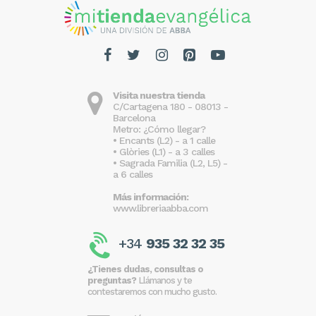
Visita nuestra tienda
C/Cartagena 180 - 08013 -
Barcelona
Metro: ¿Cómo llegar?
• Encants (L2) - a 1 calle
• Glòries (L1) - a 3 calles
• Sagrada Familia (L2, L5) -
a 6 calles
Más información:
www.libreriaabba.com
+34
935 32 32 35
¿Tienes dudas, consultas o
preguntas?
Llámanos y te
contestaremos con mucho gusto.