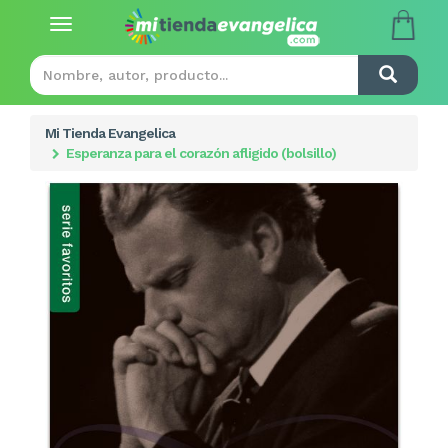
Toggle
navigation
Mi Tienda Evangelica
Esperanza para el corazón afligido (bolsillo)