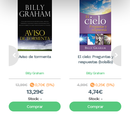
Aviso de tormenta
El cielo: Preguntas y
respuestas (bolsillo)
Billy Graham
Billy Graham
13,99€
0,70€ (5%)
4,99€
0,25€ (5%)
13,29€
4,74€
Stock:
-
Stock:
-
Comprar
Comprar