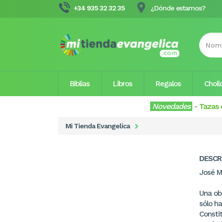
+34 935 32 32 35
¿Dónde estamos?
Biblias
Libros
Regalos
Choll
Novedades
-
Tazas 
Mi Tienda Evangelica
DESCR
José M.
Una obr
sólo ha
Consti