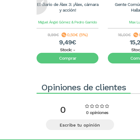
El diario de Álex 3: ¡Álex, cámara
Gente Común
y acción!
Hall
Miguel Ángel Gómez & Pedro Garrido
Max L
9,99€
0,50€ (5%)
16,00€
9,49€
15,
Stock:
-
Stoc
Comprar
Comp
Opiniones de clientes
0
0 opiniones
Escribe tu opinión