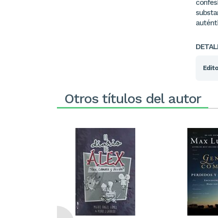
confesi
substan
auténti
DETAL
Edito
Otros títulos del autor