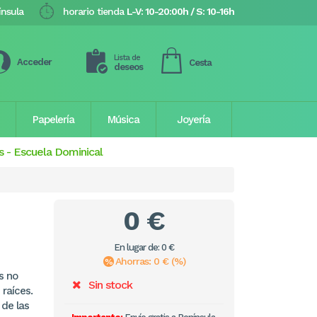
ínsula
horario tienda
L-V: 10-20:00h / S: 10-16h
Lista de
Acceder
Cesta
deseos
Papelería
Música
Joyería
s
-
Escuela Dominical
0 €
En lugar de: 0 €
Ahorras: 0 € (%)
s no
Sin stock
 raíces.
de las