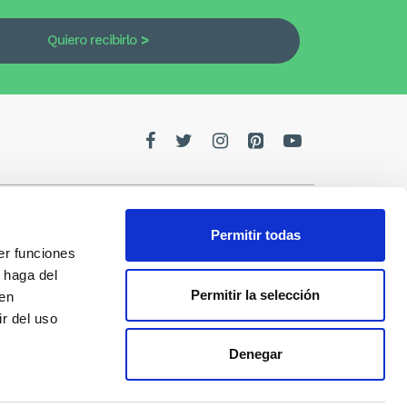
Quiero recibirlo
Permitir todas
er funciones
edes
 haga del
Permitir la selección
den
de la
r del uso
Denegar
s