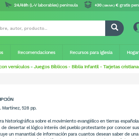
24/48h
(L-V laborables) península
+30
€
gratis pen
( SIN IVA )
os
Recomendaciones
Recursos para iglesia
Hogar
con versículos
-
Juegos Bíblicos
-
Biblia Infantil
-
Tarjetas cristiana
IPCIÓN
 Martínez, 528 pp.
a historiográfica sobre el movimiento evangélico en tierras española
 de desertar el lógico interés del pueblo protestante por conocer sus
tuye un manantial de información para cuantos desean saber de una 