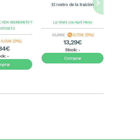
El rostro de la traición
William Care
ilus
E VIDA ABUNDANTE Y
Lis Wiehl con April Henry
Benge
G
ROPOSITO
13,99€
0,70€ (5%)
8,99€
0,02€ (5%)
13,29€
8
34€
Stock:
-
S
ock:
-
Comprar
C
mprar