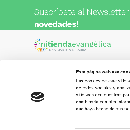
Suscríbete al Newsletter
novedades!
Esta página web usa cook
Visita nuestra tienda
C/Cartagena 180 - 08013 -
Las cookies de este sitio 
Barcelona
Metro: ¿Cómo llegar?
de redes sociales y analiz
¿Tienes
• Encants (L2) - a 1 calle
Llámano
sitio web con nuestros par
• Glòries (L1) - a 3 calles
gusto.
• Sagrada Familia (L2, L5) - a 6
combinarla con otra inform
calles
que haya hecho de sus ser
Más información:
www.libreriaabba.com