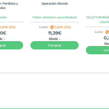
 Perdidos y
Operación Mundo
ados
ucado
Patrick Johnstone; Jason Mandryck
FOLLETO BILINGU
CON P
0,80€ (5%)
11,99€
0,60€ (5%)
20€
11,39€
0,35€
0,
k:
-
Stock:
-
St
rar
Comprar
Co