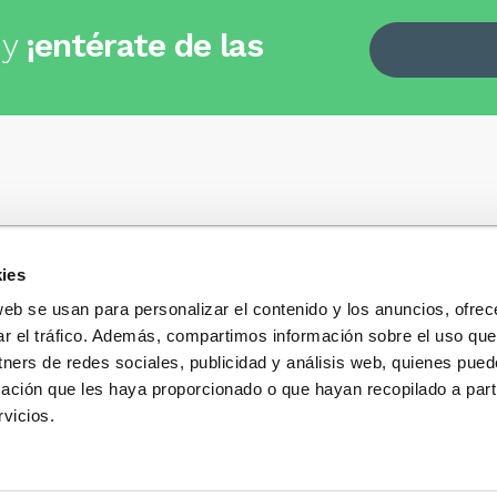
 y
¡entérate de las
ies
Quiénes somos
+34
935 32 32 35
Política de privacidad
web se usan para personalizar el contenido y los anuncios, ofrec
Política de privacidad r
ar el tráfico. Además, compartimos información sobre el uso que
 dudas, consultas o preguntas?
sociales
s y te contestaremos con mucho
tners de redes sociales, publicidad y análisis web, quienes pue
Condiciones generales 
ación que les haya proporcionado o que hayan recopilado a parti
compra
vicios.
Blog
Cambios y devolucione
Preguntas Frecuentes
Contacto