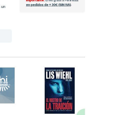
Importante:
Envío gratis a Península
en pedidos de + 30€ (SIN IVA)
.
a un