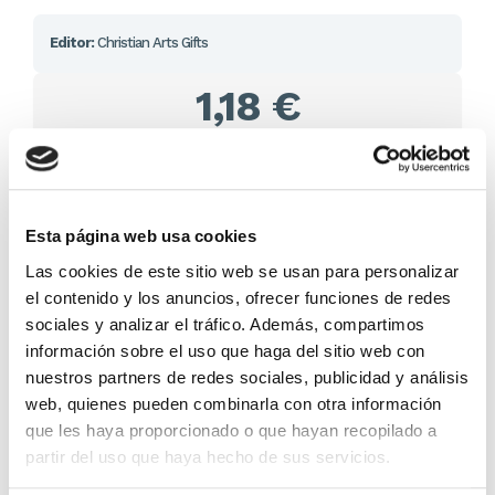
Editor:
Christian Arts Gifts
1,18 €
En lugar de: 1,25 €
Ahorras: 0,06 € (5%)
En stock
(241 unidades)
Recíbelo en 24/48H*
Esta página web usa cookies
*Ver condiciones de envío
Las cookies de este sitio web se usan para personalizar
el contenido y los anuncios, ofrecer funciones de redes
Cantidad
sociales y analizar el tráfico. Además, compartimos
información sobre el uso que haga del sitio web con
Comprar ahora
nuestros partners de redes sociales, publicidad y análisis
web, quienes pueden combinarla con otra información
Importante:
Envío gratis a Península
en pedidos de + 30€
que les haya proporcionado o que hayan recopilado a
(SIN IVA)
.
partir del uso que haya hecho de sus servicios.