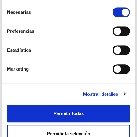
Los que compraron este
Selección
Necesarias
de
producto, también
consentimiento
compraron
Preferencias
Estadística
Marketing
Mostrar detalles
Amar. Tarjeta felicitación GC-
Amiga. Tarjeta felicitación
005
GC-013
Permitir todas
Gifts and Light
Gifts and Light
Permitir la selección
1,25€
0,06€ (5%)
1,25€
0,06€ (5%)