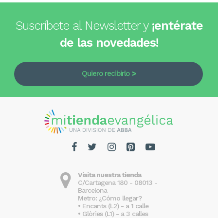
Suscríbete al Newsletter y
¡entérate
de las novedades!
Quiero recibirlo
Visita nuestra tienda
C/Cartagena 180 - 08013 -
Barcelona
Metro: ¿Cómo llegar?
• Encants (L2) - a 1 calle
• Glòries (L1) - a 3 calles