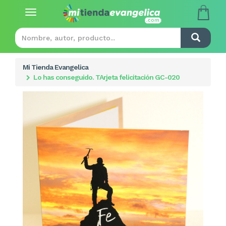
Toggle
navigation
Mi Tienda Evangelica
Lo has conseguido. TArjeta felicitación GC-020