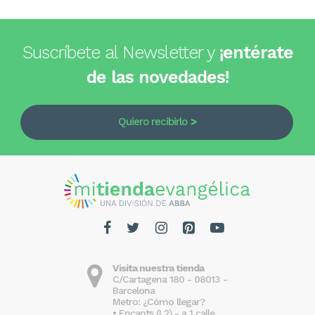
Suscríbete al Newsletter y
¡entérate
de las novedades!
Quiero recibirlo
Visita nuestra tienda
C/Cartagena 180 - 08013 -
Barcelona
Metro: ¿Cómo llegar?
• Encants (L2) - a 1 calle