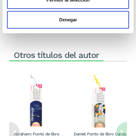
1,25€
0,06€ (5%)
1,25€
0,06€ (5%)
1,18€
1,18€
Stock:
-
Stock:
-
Denegar
Comprar
Comprar
Otros títulos del autor
Abraham: Punto de libro
Daniel: Punto de libro Canta