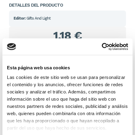
DETALLES DEL PRODUCTO
Editor:
Gifts And Light
1,18 €
En lugar de: 1,25 €
Ahorras: 0,06 € (5%)
En stock
(1391 unidades)
Esta página web usa cookies
Recíbelo en 24/48H*
*Ver condiciones de envío
Las cookies de este sitio web se usan para personalizar
el contenido y los anuncios, ofrecer funciones de redes
sociales y analizar el tráfico. Además, compartimos
Cantidad
información sobre el uso que haga del sitio web con
nuestros partners de redes sociales, publicidad y análisis
Comprar ahora
web, quienes pueden combinarla con otra información
Importante:
Envío gratis a Península
en pedidos de + 30€
que les haya proporcionado o que hayan recopilado a
(SIN IVA)
.
partir del uso que haya hecho de sus servicios.